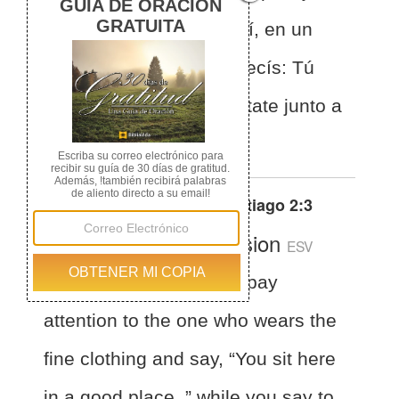
y decís: Tú siéntate aquí, en un
buen lugar; y al pobre decís: Tú
estate allí de pie, o siéntate junto a
mi estrado;
Otras traducciones de
Santiago 2:3
English Standard Version
ESV
James 2:3
and if you pay
attention to the one who wears the
fine clothing and say, “You sit here
in a good place, ” while you say to