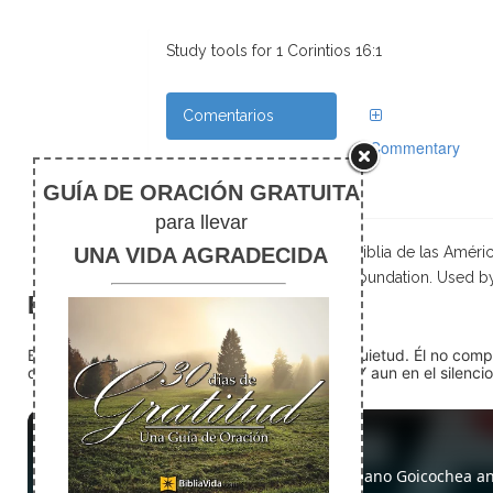
Study tools for 1 Corintios 16:1
Comentarios
Commentary
Notas de pie
Scripture taken from La Biblia de las Amé
Foundation. Used b
El silencio
En medio del ruido, Dios nos encuentra en la quietud. Él no com
detente (quédate quieto) Dios está presente. Y aun en el silencio,