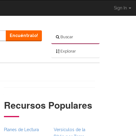
Sign In
Encuéntralo!
Buscar
Explorar
Recursos Populares
}}
rumbsFull.Toggle }}
igation._BibleBreadcrumbsFull.Toggle }}
Planes de Lectura
Versículos de la