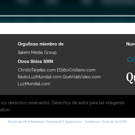
Orgulloso miembro de
Nues
Salem Media Group
.
Otros Sitios SWN
ChristoTarjetas.com
ElSitioCristiano.com
RadioLuzMundial.com
QueVidaVideo.com
LuzMundial.com
 los derechos reservados. Derechos de autor para las imágenes
ation.
No Venda Mi Información Personal (CA Solamente)
California - Aviso de la CCPA