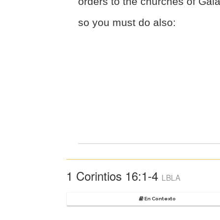
orders to the churches of Gala
so you must do also:
1 Corintios 16:1-4
LBLA
En Contexto