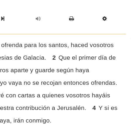
l Chapter
Chapter
Next Book
Scriptur
 ofrenda para los santos, haced vosotros
lesias de Galacia.
2
Que el primer día de
ros aparte y guarde según haya
yo vaya no se recojan entonces ofrendas.
ré con cartas a quienes vosotros hayáis
estra contribución a Jerusalén.
4
Y si es
aya, irán conmigo.