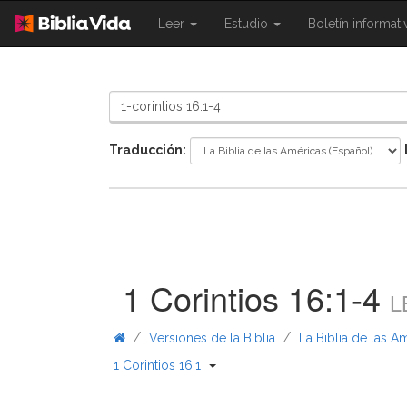
{{
{{
Leer
Estudio
Boletín informat
Shared.Navigation.SiteNavigation.To
Shared.Navigation.Sit
}}
}}
Traducción:
1 Corintios 16:1-4
L
/
/
Versiones de la Biblia
La Biblia de las A
{{ Shared.Navigation._BibleBread
1 Corintios 16:1