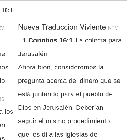
 16:1
Nueva Traducción Viviente
SV
NTV
1 Corintios 16:1
La colecta para
he
Jerusalén
ches
Ahora bien, consideremos la
do.
pregunta acerca del dinero que se
está juntando para el pueblo de
BS
Dios en Jerusalén. Deberían
a los
seguir el mismo procedimiento
én
que les di a las iglesias de
as