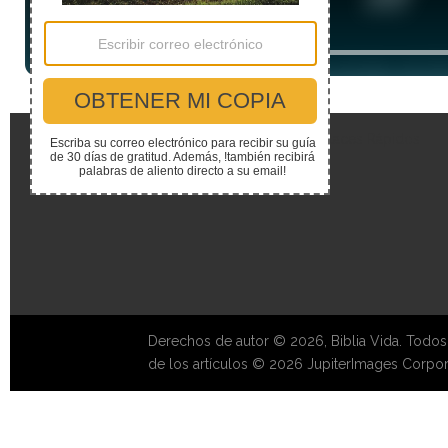
Enlaces Rápidos
Derechos de autor © 2026, Biblia Vida. Todos
de los artículos © 2026 JupiterImages Corpor