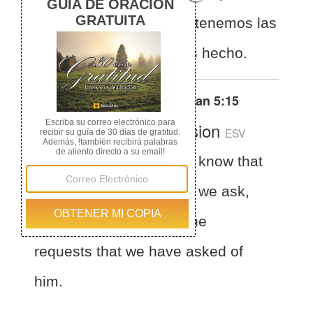
pidamos, sabemos que tenemos las
peticiones que le hemos hecho.
Otras traducciones de
1 Juan 5:15
English Standard Version
ESV
1 John 5:15
And if we know that
he hears us in whatever we ask,
we know that we have the
requests that we have asked of
him.