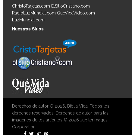
ChristoTarjetas.com
ElSitioCristiano.com
RadioLuzMundial.com
QueVidaVideo.com
LuzMundial.com
Nuestros Sitios
Derechos de autor © 2026, Biblia Vida. Todos los
derechos reservados. Derechos de autor para las
imágenes de los artículos © 2026 JupiterImages
Corporation.