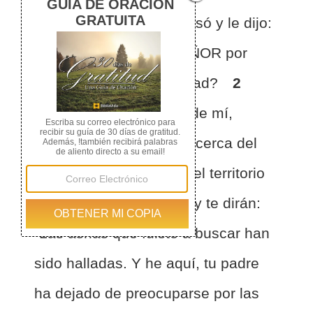
la cabeza de Saúl, lo besó y le dijo:
¿No te ha ungido el SEÑOR por
príncipe sobre su heredad?
2
Cuando te apartes hoy de mí,
hallarás a dos hombres cerca del
sepulcro de Raquel, en el territorio
de Benjamín, en Selsa, y te dirán:
"Las asnas que fuiste a buscar han
sido halladas. Y he aquí, tu padre
ha dejado de preocuparse por las