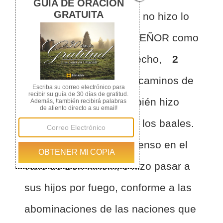
años en Jerusalén; pero no hizo lo
recto ante los ojos del SEÑOR como
su padre David había hecho,
2
sino que anduvo en los caminos de
los reyes de Israel; también hizo
imágenes fundidas para los baales.
3
Quemó además incienso en el
valle de Ben-hinom, e hizo pasar a
sus hijos por fuego, conforme a las
abominaciones de las naciones que