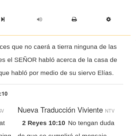
l Chapter
Chapter
Next Book
Scriptur
es que no caerá a tierra ninguna de las
es el SEÑOR habló acerca de la casa de
ue habló por medio de su siervo Elías.
:10
Nueva Traducción Viviente
SV
NTV
at
2 Reyes 10:10
No tengan duda
thing
de que se cumplirá el mensaje