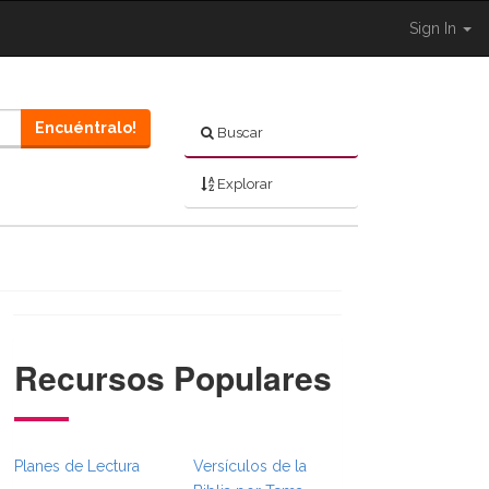
Sign In
Encuéntralo!
Buscar
Explorar
Recursos Populares
}}
mbsFull.Toggle }}
ion._BibleBreadcrumbsFull.Toggle }}
Planes de Lectura
Versículos de la