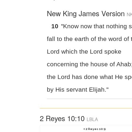
New King James Version
N
10
"Know now that nothing s
fall to the earth of the word of
Lord which the Lord spoke
concerning the house of Ahab;
the Lord has done what He s
by His servant Elijah."
2 Reyes 10:10
LBLA
2 Reyes 10:9