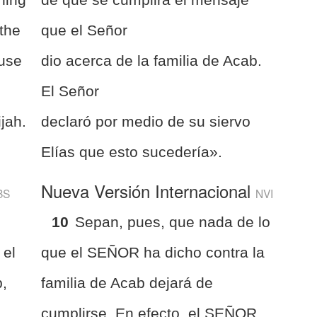
 the
que el Señor
ouse
dio acerca de la familia de Acab.
e
El Señor
ijah.
declaró por medio de su siervo
Elías que esto sucedería».
Nueva Versión Internacional
BS
NVI
10
Sepan, pues, que nada de lo
 el
que el SEÑOR ha dicho contra la
,
familia de Acab dejará de
cumplirse. En efecto, el SEÑOR