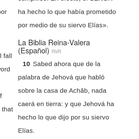
por
ha hecho lo que había prometido
por medio de su siervo Elías».
La Biblia Reina-Valera
(Español)
RVR
 fall
10
Sabed ahora que de la
word
palabra de Jehová que habló
sobre la casa de Achâb, nada
f
caerá en tierra: y que Jehová ha
 that
hecho lo que dijo por su siervo
t
Elías.