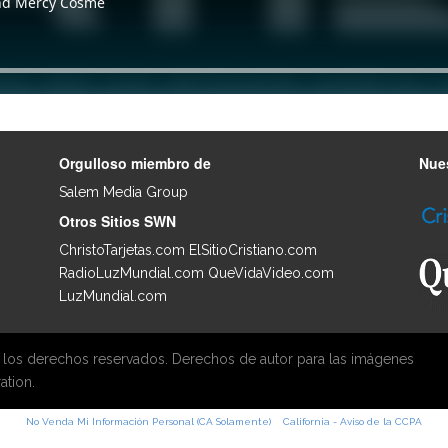
Orgulloso miembro de
Nues
Salem Media Group
.
Otros Sitios SWN
ChristoTarjetas.com
ElSitioCristiano.com
RadioLuzMundial.com
QueVidaVideo.com
LuzMundial.com
 los derechos reservados. Derechos de autor para las imágenes
ation.
No Venda Mi Información Personal (CA Solamente)
California - Aviso de la CCPA