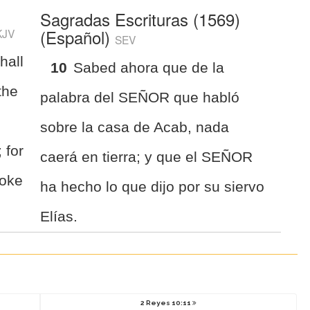
Sagradas Escrituras (1569)
(Español)
KJV
SEV
hall
10
Sabed ahora que de la
 the
palabra del SEÑOR que habló
sobre la casa de Acab, nada
 for
caerá en tierra; y que el SEÑOR
poke
ha hecho lo que dijo por su siervo
Elías.
2 Reyes 10:11