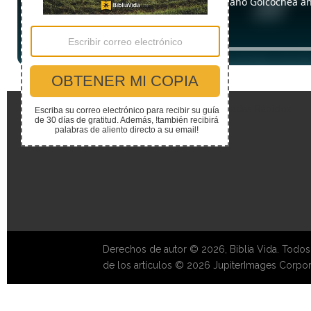
Enlaces Rápidos
Derechos de autor © 2026, Biblia Vida. Todos
de los artículos © 2026 JupiterImages Corpor