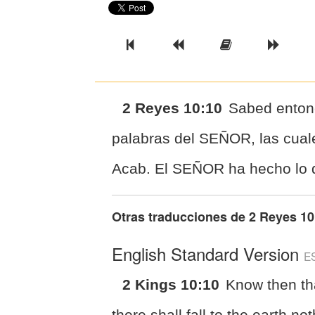
Previous Book
Previous Chapter
Read the Ful
Next 
2 Reyes 10:10
Sabed entonc
palabras del SEÑOR, las cual
Acab. El SEÑOR ha hecho lo q
Otras traducciones de
2 Reyes 10
English Standard Version
E
2 Kings 10:10
Know then th
there shall fall to the earth no