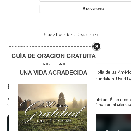
En Contexto
Study tools for 2 Reyes 10:10
Notas de pie
Scripture taken from La Biblia de las Amé
Foundation. Used b
El silencio
En medio del ruido, Dios nos encuentra en la quietud. Él no com
detente (quédate quieto) Dios está presente. Y aun en el silencio,