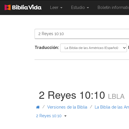
{{
{{
Leer
Estudio
Boletín informat
Shared.Navigation.SiteNavigation.To
Shared.Navigation.Sit
}}
}}
Traducción:
2 Reyes 10:10
LBLA
/
/
Versiones de la Biblia
La Biblia de las A
{{ Shared.Navigation._BibleBreadc
2 Reyes 10:10