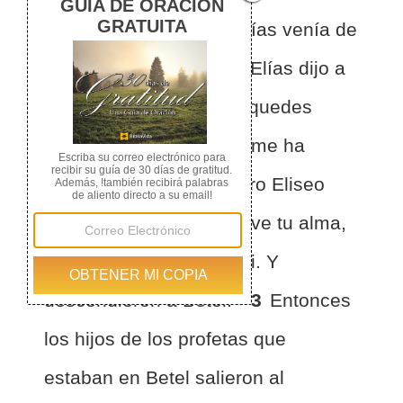
cielo en un torbellino, Elías venía de
Gilgal con Eliseo.
2
Y Elías dijo a
Eliseo: Te ruego que te quedes
aquí, porque el SEÑOR me ha
enviado hasta Betel. Pero Eliseo
dijo: Vive el SEÑOR y vive tu alma,
que no me apartaré de ti. Y
descendieron a Betel.
3
Entonces
los hijos de los profetas que
estaban en Betel salieron al