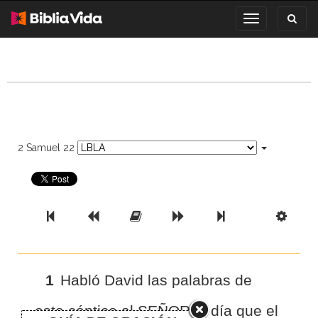
Toggl
Toggle
search
navigation
2 Samuel 22
Previous Book
Previous Chapter
Read the Full Chapter
Next Chapter
Next Book
Scri
1
Habló David las palabras de
este cántico al SEÑOR el día que el