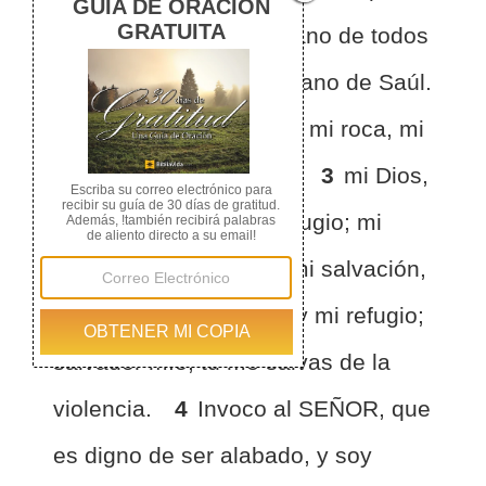
SEÑOR lo libró de la mano de todos
sus enemigos y de la mano de Saúl.
2
Y dijo: El SEÑOR es mi roca, mi
baluarte y mi libertador;
3
mi Dios,
mi roca en quien me refugio; mi
escudo y el cuerno de mi salvación,
mi altura inexpugnable y mi refugio;
salvador mío, tú me salvas de la
violencia.
4
Invoco al SEÑOR, que
es digno de ser alabado, y soy