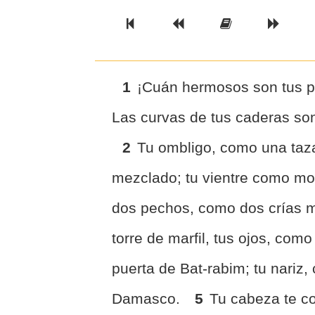
Previous Book
Previous Chapter
Read the Ful
Next 
1
¡Cuán hermosos son tus pie
Las curvas de tus caderas son
2
Tu ombligo, como una taza
mezclado; tu vientre como mon
dos pechos, como dos crías m
torre de marfil, tus ojos, com
puerta de Bat-rabim; tu nariz,
Damasco.
5
Tu cabeza te co