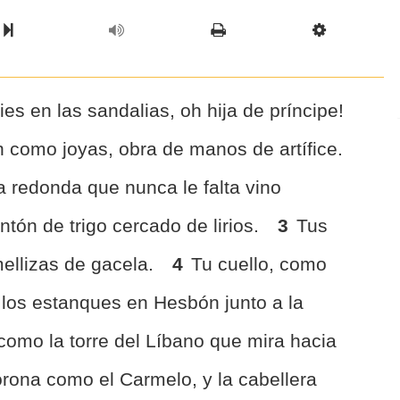
l Chapter
Chapter
Next Book
Scriptur
s en las sandalias, oh hija de príncipe!
 como joyas, obra de manos de artífice.
 redonda que nunca le falta vino
tón de trigo cercado de lirios.
3
Tus
ellizas de gacela.
4
Tu cuello, como
o los estanques en Hesbón junto a la
 como la torre del Líbano que mira hacia
rona como el Carmelo, y la cabellera