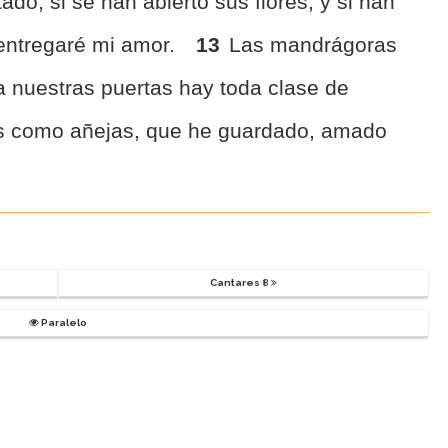
ado, si se han abierto sus flores, y si han
e entregaré mi amor.
13
Las mandrágoras
a nuestras puertas hay toda clase de
as como añejas, que he guardado, amado
Cantares 8
Paralelo