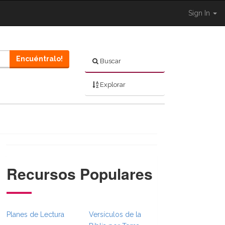
Sign In
Encuéntralo!
Buscar
Explorar
Recursos Populares
}}
umbsFull.Toggle }}
ion._BibleBreadcrumbsFull.Toggle }}
Planes de Lectura
Versículos de la