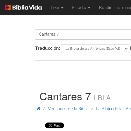
{{
{{
Leer
Estudio
Boletín informat
Shared.Navigation.SiteNavigation.To
Shared.Navigation.Sit
}}
}}
Traducción:
Cantares 7
LBLA
/
/
Versiones de la Biblia
La Biblia de las A