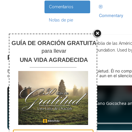
Comentarios
Commentary
Notas de pie
Scripture taken from La Biblia de las Amé
Foundation. Used b
El silencio
En medio del ruido, Dios nos encuentra en la quietud. Él no com
detente (quédate quieto) Dios está presente. Y aun en el silencio,