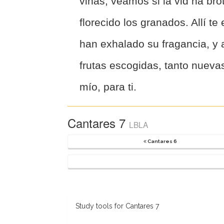
viñas; veamos si la vid ha brot
florecido los granados. Allí t
han exhalado su fragancia, y 
frutas escogidas, tanto nuev
mío, para ti.
Cantares 7
LBLA
Cantares 6
Study tools for Cantares 7