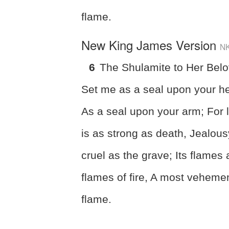
flame.
New King James Version
N
6
The Shulamite to Her Bel
Set me as a seal upon your he
As a seal upon your arm; For 
is as strong as death, Jealous
cruel as the grave; Its flames 
flames of fire, A most veheme
flame.