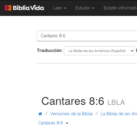
{{
{{
Leer
Estudio
Boletín informat
Shared.Navigation.SiteNavigation.To
Shared.Navigation.Sit
}}
}}
Traducción:
Cantares 8:6
LBLA
/
/
Versiones de la Biblia
La Biblia de las A
{{ Shared.Navigation._BibleBreadcr
Cantares 8:6