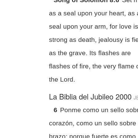
as a seal upon your heart, as 
seal upon your arm, for love i
strong as death, jealousy is fi
as the grave. Its flashes are
flashes of fire, the very flame 
the Lord.
La Biblia del Jubileo 2000
J
6
Ponme como un sello sobr
corazón, como un sello sobre 
brazo; porque fuerte es como 