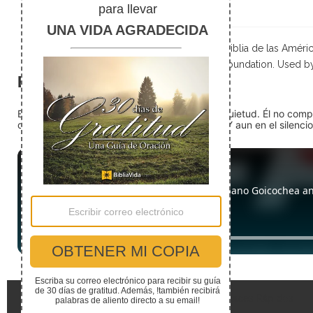
Scripture taken from La Biblia de las Amé
Foundation. Used b
El silencio
En medio del ruido, Dios nos encuentra en la quietud. Él no com
detente (quédate quieto) Dios está presente. Y aun en el silencio,
Enlaces Rápidos