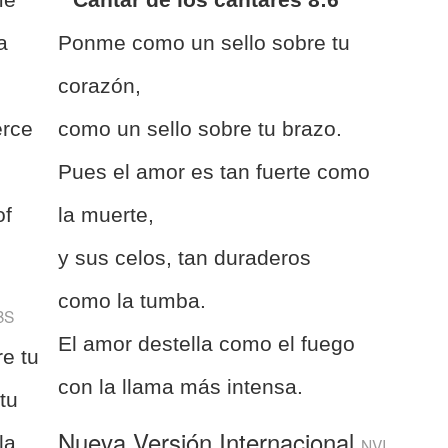
a
Ponme como un sello sobre tu
s
corazón,
erce
como un sello sobre tu brazo.
Pues el amor es tan fuerte como
of
la muerte,
y sus celos, tan duraderos
como la tumba.
BS
El amor destella como el fuego
e tu
con la llama más intensa.
tu
Nueva Versión Internacional
la
NVI