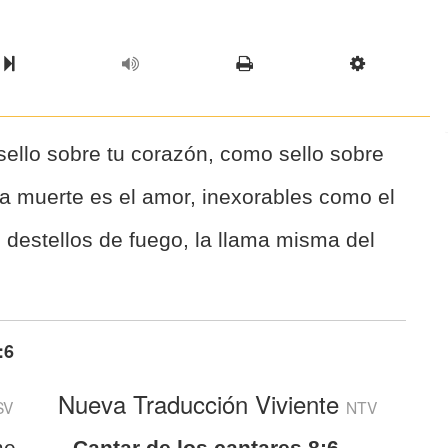
l Chapter
Chapter
Next Book
Scriptur
llo sobre tu corazón, como sello sobre
la muerte es el amor, inexorables como el
s, destellos de fuego, la llama misma del
:6
Nueva Traducción Viviente
SV
NTV
me
Cantar de los cantares 8:6