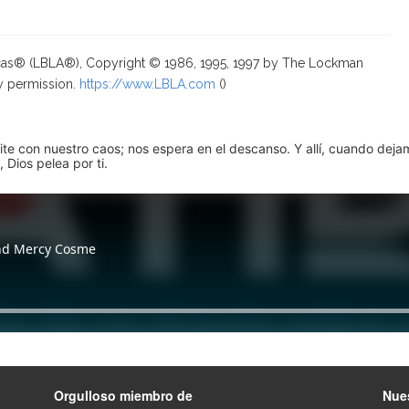
ricas® (LBLA®), Copyright © 1986, 1995, 1997 by The Lockman
y permission.
https://www.LBLA.com
(
)
pite con nuestro caos; nos espera en el descanso. Y allí, cuando dej
 Dios pelea por ti.
Orgulloso miembro de
Nues