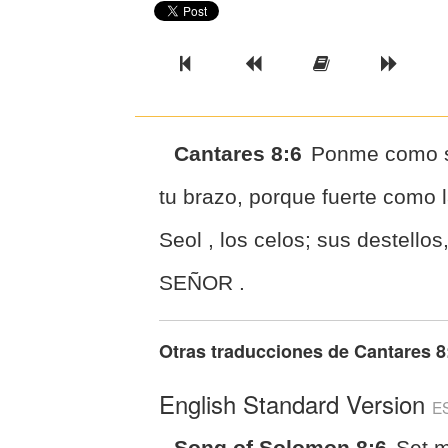
Previous Book
Previous Chapter
Read the Ful
Next 
Cantares 8:6
Ponme como se
tu brazo, porque fuerte como 
Seol , los celos; sus destello
SEÑOR .
Otras traducciones de
Cantares 8
English Standard Version
E
Song of Solomon 8:6
Set 