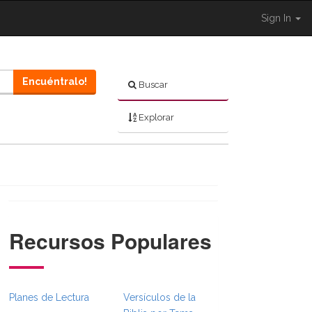
Sign In
Encuéntralo!
Buscar
Explorar
Recursos Populares
}}
umbsFull.Toggle }}
ion._BibleBreadcrumbsFull.Toggle }}
Planes de Lectura
Versículos de la