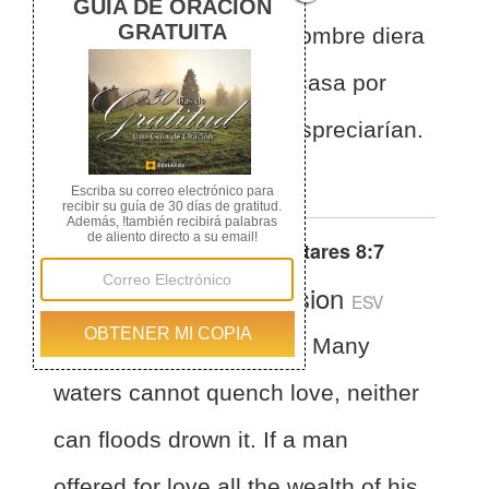
ríos lo anegarán; si el hombre diera
todos los bienes de su casa por
amor, de cierto lo menospreciarían.
EL CORO:
Otras traducciones de
Cantares 8:7
English Standard Version
ESV
Song of Solomon 8:7
Many
waters cannot quench love, neither
can floods drown it. If a man
offered for love all the wealth of his