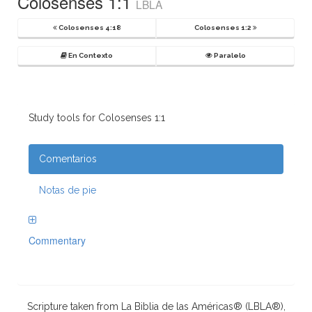
Colosenses 1:1
LBLA
Colosenses 4:18
Colosenses 1:2
En Contexto
Paralelo
Study tools for Colosenses 1:1
Comentarios
Notas de pie
Commentary
Scripture taken from La Biblia de las Américas® (LBLA®),