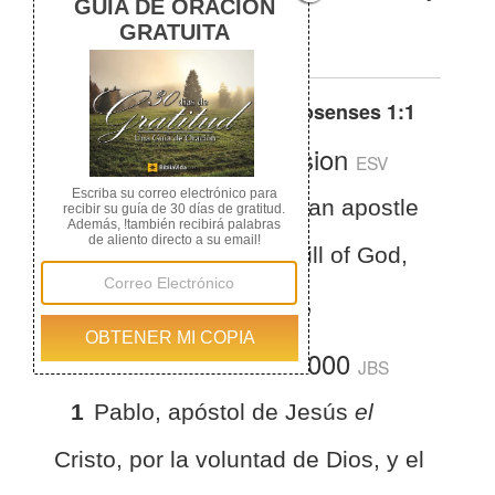
el hermano Timoteo,
Otras traducciones de
Colosenses 1:1
English Standard Version
ESV
Colossians 1:1
Paul, an apostle
of Christ Jesus by the will of God,
and Timothy our brother,
La Biblia del Jubileo 2000
JBS
1
Pablo, apóstol de Jesús
el
Cristo, por la voluntad de Dios, y el