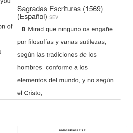
 you
Sagradas Escrituras (1569)
y
(Español)
SEV
on of
8
Mirad que ninguno os engañe
por filosofías y vanas sutilezas,
t
según las tradiciones
de
los
hombres, conforme a los
elementos del mundo, y no según
el Cristo,
Colosenses 2:9