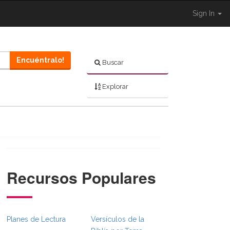
Sign In
Encuéntralo!
Buscar
Explorar
Recursos Populares
}}
dcrumbsFull.Toggle }}
avigation._BibleBreadcrumbsFull.Toggle }}
Planes de Lectura
Versículos de la