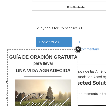
En Contexto
Study tools for Colosenses 2:8
Comentarios
Commentary
Notas de pie
Scripture taken from La Biblia de las Amé
Foundation. Used b
Why God Often Uses Unexpected Solut
Judges 4:21 records one of the most unexpected moments in the 
courageously acted at a pivotal moment.