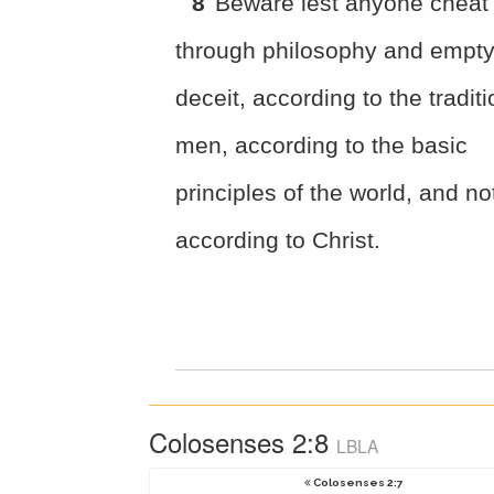
8
Beware lest anyone cheat
through philosophy and empt
deceit, according to the traditi
men, according to the basic
principles of the world, and no
according to Christ.
Colosenses 2:8
LBLA
Colosenses 2:7