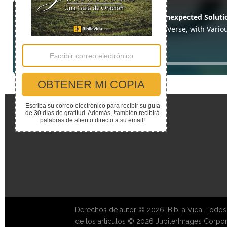
Enlaces Rápidos
Derechos de autor © 2026, Biblia Vida. Todos
de los artículos © 2026 JupiterImages Corpor