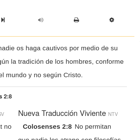
l Chapter
Chapter
Next Book
Scriptur
nadie os haga cautivos por medio de su
egún la tradición de los hombres, conforme
del mundo y no según Cristo.
s 2:8
Nueva Traducción Viviente
SV
NTV
at no
Colosenses 2:8
No permitan
que nadie los atrape con filosofías