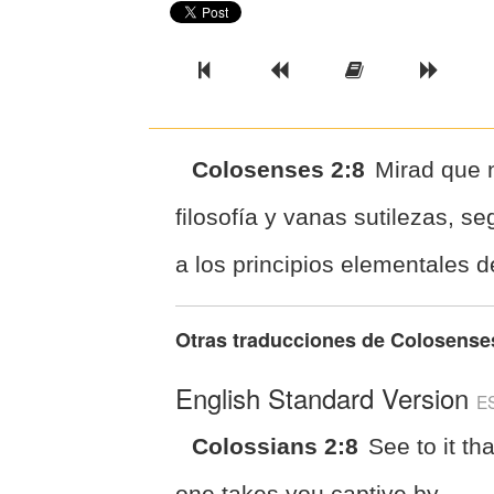
Previous Book
Previous Chapter
Read the Ful
Next 
Colosenses 2:8
Mirad que 
filosofía y vanas sutilezas, s
a los principios elementales 
Otras traducciones de
Colosense
English Standard Version
E
Colossians 2:8
See to it th
one takes you captive by