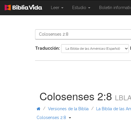
{{
{{
Leer
Estudio
Boletín informat
Shared.Navigation.SiteNavigation.To
Shared.Navigation.Sit
}}
}}
Traducción:
Colosenses 2:8
LBL
/
/
Versiones de la Biblia
La Biblia de las A
{{ Shared.Navigation._BibleBrea
Colosenses 2:8