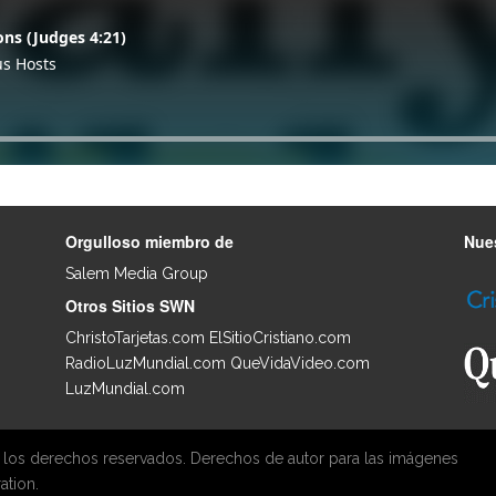
Orgulloso miembro de
Nues
Salem Media Group
.
Otros Sitios SWN
ChristoTarjetas.com
ElSitioCristiano.com
RadioLuzMundial.com
QueVidaVideo.com
LuzMundial.com
 los derechos reservados. Derechos de autor para las imágenes
ation.