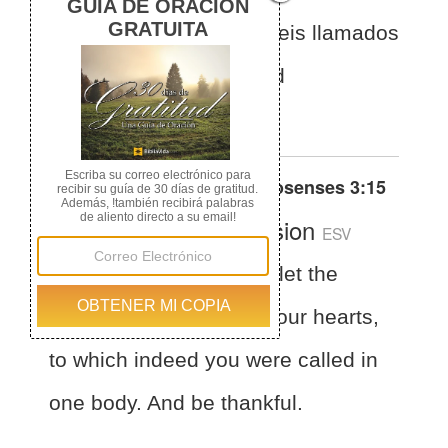
a la cual en verdad fuisteis llamados
en un solo cuerpo; y sed
agradecidos.
Otras traducciones de
Colosenses 3:15
English Standard Version
ESV
Colossians 3:15
And let the
peace of Christ rule in your hearts,
to which indeed you were called in
one body. And be thankful.