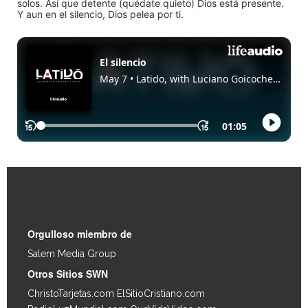
solos. Así que detente (quédate quieto) Dios está presente.
Y aun en el silencio, Dios pelea por ti.
Enlaces Rápidos
Orgulloso miembro de
Salem Media Group
.
Otros Sitios SWN
ChristoTarjetas.com
ElSitioCristiano.com