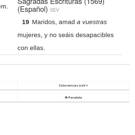
Sagradas Escrituras (1569)
em.
(Español)
SEV
19
Maridos, amad
a vuestras
mujeres, y no seáis desapacibles
con ellas.
Colosenses 3:20
Paralelo