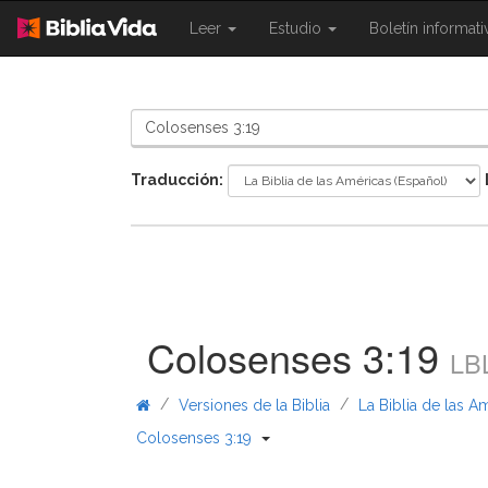
{{
{{
Leer
Estudio
Boletín informat
Shared.Navigation.SiteNavigation.To
Shared.Navigation.Sit
}}
}}
Traducción:
Colosenses 3:19
LB
/
/
Versiones de la Biblia
La Biblia de las A
{{ Shared.Navigation._BibleBre
Colosenses 3:19