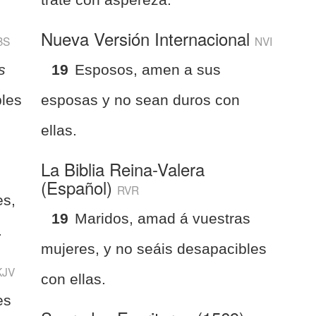
Nueva Versión Internacional
BS
NVI
s
19
Esposos, amen a sus
bles
esposas y no sean duros con
ellas.
La Biblia Reina-Valera
(Español)
RVR
es,
19
Maridos, amad á vuestras
.
mujeres, y no seáis desapacibles
KJV
con ellas.
es