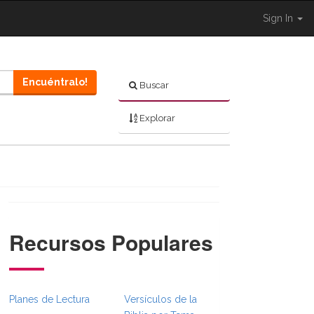
Sign In
Encuéntralo!
Buscar
Explorar
Recursos Populares
}}
dcrumbsFull.Toggle }}
avigation._BibleBreadcrumbsFull.Toggle }}
Planes de Lectura
Versículos de la