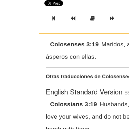
Previous Book
Previous Chapter
Read the Ful
Next 
Colosenses 3:19
Maridos, 
ásperos con ellas.
Otras traducciones de
Colosense
English Standard Version
E
Colossians 3:19
Husbands
love your wives, and do not b
harsh with them.