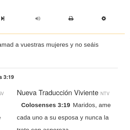
l Chapter
Chapter
Next Book
Scriptur
amad a vuestras mujeres y no seáis
s 3:19
Nueva Traducción Viviente
SV
NTV
,
Colosenses 3:19
Maridos, ame
e
cada uno a su esposa y nunca la
trate con aspereza.