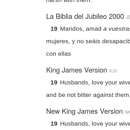
La Biblia del Jubileo 2000
J
19
Maridos, amad
a vuestra
mujeres, y no seáis desapaci
con ellas
King James Version
KJV
19
Husbands, love your wiv
and be not bitter against them
New King James Version
N
19
Husbands, love your wiv