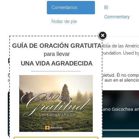
Comentarios
Commentary
Notas de pie
Scripture taken from La Biblia de las Amé
Foundation. Used b
El silencio
En medio del ruido, Dios nos encuentra en la quietud. Él no com
detente (quédate quieto) Dios está presente. Y aun en el silencio,