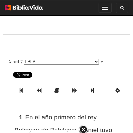
Toggl
Toggle
search
navigation
Daniel 7
Previous Book
Previous Chapter
Read the Full Chapter
Next Chapter
Next Book
Scri
1
En el año primero del rey
Belsasar de Babilonia, Daniel tuvo