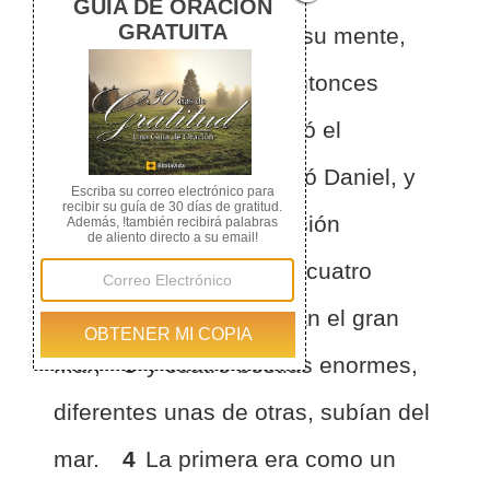
un sueño y visiones en su mente,
estando en su cama. Entonces
escribió el sueño y relató el
resumen de él.
2
Habló Daniel, y
dijo: Miraba yo en mi visión
nocturna, y he aquí, los cuatro
vientos del cielo agitaban el gran
mar;
3
y cuatro bestias enormes,
diferentes unas de otras, subían del
mar.
4
La primera era como un