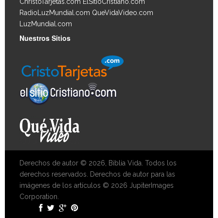
ChristoTarjetas.com
ElSitioCristiano.com
RadioLuzMundial.com
QueVidaVideo.com
LuzMundial.com
Nuestros Sitios
Derechos de autor © 2026, Biblia Vida. Todos los
derechos reservados. Derechos de autor para las
imágenes de los artículos © 2026 JupiterImages
Corporation.