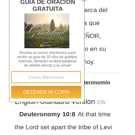
Leví para que llevara el arca del
pacto del SEÑOR, y para que
estuviera delante del SEÑOR,
sirviéndole y bendiciendo en su
nombre hasta el día de hoy.
Otras traducciones de
Deuteronomio
10:8
English Standard Version
ESV
Deuteronomy 10:8
At that time
the Lord set apart the tribe of Levi