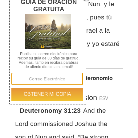
nombró a Josué, hijo de Nun, y le
dijo: Sé fuerte y valiente, pues tú
llevarás a los hijos de Israel a la
tierra que les he jurado, y yo estaré
contigo.
Otras traducciones de
Deuteronomio
31:23
English Standard Version
ESV
Deuteronomy 31:23
And the
Lord commissioned Joshua the
son of Nun and said, “Be strong