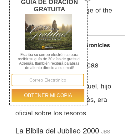
was chief officer in charge of the
treasuries.
Otras traducciones de
1 Chronicles
26:24
La Biblia de las Américas
(Español)
BLA
1 Crónicas 26:24
Sebuel, hijo
de Gersón, hijo de Moisés, era
oficial sobre los tesoros.
La Biblia del Jubileo 2000
JBS