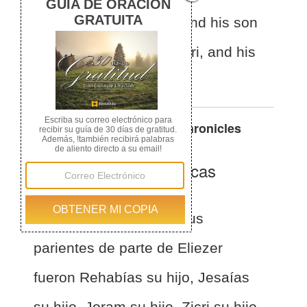
and his son
Jeshaiah, and his son
Joram, and his son Zichri, and his
son
Shelomoth.
Otras traducciones de
1 Chronicles
26:25
La Biblia de las Américas
(Español)
BLA
1 Crónicas 26:25
Y sus
parientes de parte de Eliezer
fueron Rehabías su hijo, Jesaías
su hijo, Joram su hijo, Zicri su hijo