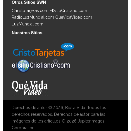
Otros Sitios SWN
ChristoTarjetas.com
ElSitioCristiano.com
RadioLuzMundial.com
QueVidaVideo.com
LuzMundial.com
Nuestros Sitios
Derechos de autor © 2026, Biblia Vida. Todos los
derechos reservados. Derechos de autor para las
imágenes de los artículos © 2026 JupiterImages
Corporation.