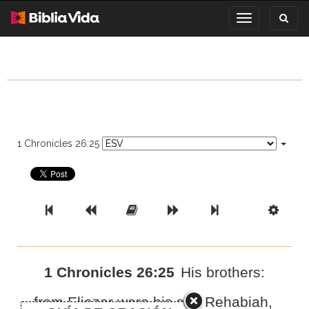
Toggl
Toggle
search
navigation
1 Chronicles 26:25
Previous Book
Previous Chapter
Read the Full Chapter
Next Chapter
Next Book
Scri
1 Chronicles 26:25
His brothers:
from
Eliezer were his son Rehabiah,