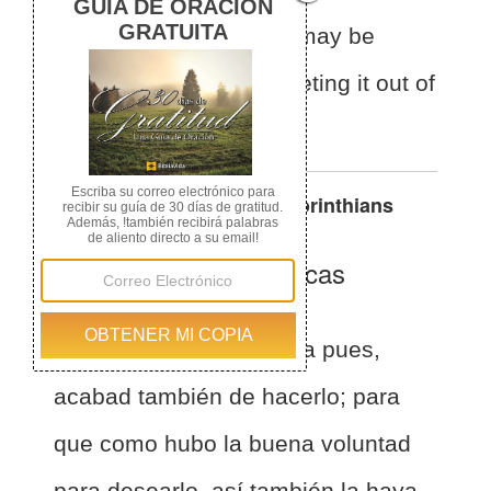
readiness in desiring it may be
matched by your completing it out of
what you have.
Otras traducciones de
2 Corinthians
8:11
La Biblia de las Américas
(Español)
BLA
2 Corintios 8:11
Ahora pues,
acabad también de hacerlo; para
que como hubo la buena voluntad
para desearlo, así también la haya