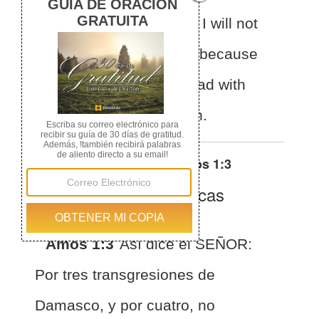
Damascus, and for four,
I will not
revoke the punishment,
because
they have threshed
Gilead with
threshing sledges of iron.
Otras traducciones de
Amos 1:3
La Biblia de las Américas
(Español)
BLA
Amós 1:3
Así dice el SEÑOR:
Por tres transgresiones de
Damasco, y por cuatro, no