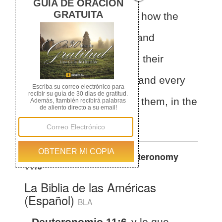
of Eliab, son of Reuben, how the
earth opened its mouth and
swallowed them up, with their
households, their tents, and every
living thing that followed them, in the
midst of all Israel.
Otras traducciones de
Deuteronomy
11:6
La Biblia de las Américas
(Español)
BLA
Deuteronomio 11:6
y lo que