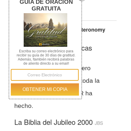
Lord that he did.
Otras traducciones de
Deuteronomy
11:7
La Biblia de las Américas
(Español)
BLA
Deuteronomio 11:7
Pero
vuestros ojos han visto toda la
gran obra que el SEÑOR ha
hecho.
La Biblia del Jubileo 2000
JBS