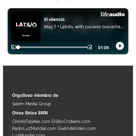
Enlaces Rápidos
Orgulloso miembro de
Salem Media Group
.
Otros Sitios SWN
ChristoTarjetas.com
ElSitioCristiano.com
RadioLuzMundial.com
QueVidaVideo.com
LuzMundial.com