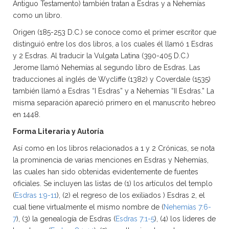
Antiguo Testamento) también tratan a Esdras y a Nehemías
como un libro.
Origen (185-253 D.C.) se conoce como el primer escritor que
distinguió entre los dos libros, a los cuales él llamó 1 Esdras
y 2 Esdras. Al traducir la Vulgata Latina (390-405 D.C.)
Jerome llamó Nehemías al segundo libro de Esdras. Las
traducciones al inglés de Wycliffe (1382) y Coverdale (1535)
también llamó a Esdras “I Esdras” y a Nehemías “II Esdras.” La
misma separación apareció primero en el manuscrito hebreo
en 1448.
Forma Literaria y Autoría
Así como en los libros relacionados a 1 y 2 Crónicas, se nota
la prominencia de varias menciones en Esdras y Nehemías,
las cuales han sido obtenidas evidentemente de fuentes
oficiales. Se incluyen las listas de (1) los artículos del templo
(
Esdras 1:9-11
), (2) el regreso de los exiliados ) Esdras 2, el
cual tiene virtualmente el mismo nombre de (
Nehemías 7:6-
7
), (3) la genealogía de Esdras (
Esdras 7:1-5
), (4) los líderes de