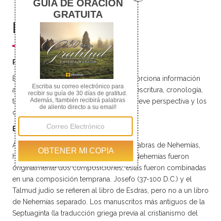
Ezra 8
Ezra 9
Ezra 10
Resumen
Resumen del libro de Esdras
Este resumen del libro de Esdras proporciona información
acerca del título, los autores, fecha de escritura, cronología,
temas, teología, ideas generales, una breve perspectiva y los
capítulos del libro de Esdras.
Esdras y Nehemías
Aunque la cita de Nehemías 1:1 “Las palabras de Nehemías,
hijo de Hacalías” indican que Esdras y Nehemías fueron
originalmente dos composiciones, estas fueron combinadas
en una composición temprana. Josefo (37-100 D.C.) y el
Talmud judío se refieren al libro de Esdras, pero no a un libro
de Nehemías separado. Los manuscritos más antiguos de la
Septuaginta (la traducción griega previa al cristianismo del