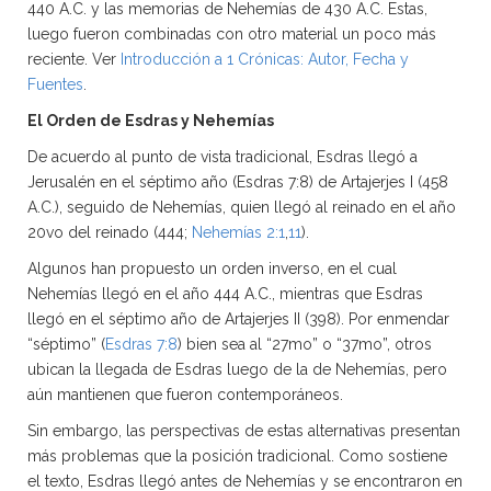
440 A.C. y las memorias de Nehemías de 430 A.C. Estas,
luego fueron combinadas con otro material un poco más
reciente. Ver
Introducción a 1 Crónicas: Autor, Fecha y
Fuentes
.
El Orden de Esdras y Nehemías
De acuerdo al punto de vista tradicional, Esdras llegó a
Jerusalén en el séptimo año (Esdras 7:8) de Artajerjes I (458
A.C.), seguido de Nehemías, quien llegó al reinado en el año
20vo del reinado (444;
Nehemías 2:1
,
11
).
Algunos han propuesto un orden inverso, en el cual
Nehemías llegó en el año 444 A.C., mientras que Esdras
llegó en el séptimo año de Artajerjes II (398). Por enmendar
“séptimo” (
Esdras 7:8
) bien sea al “27mo” o “37mo”, otros
ubican la llegada de Esdras luego de la de Nehemías, pero
aún mantienen que fueron contemporáneos.
Sin embargo, las perspectivas de estas alternativas presentan
más problemas que la posición tradicional. Como sostiene
el texto, Esdras llegó antes de Nehemías y se encontraron en