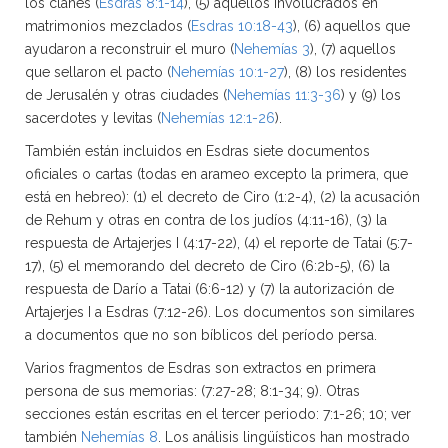
los clanes (
Esdras 8:1-14
), (5) aquellos involucrados en
matrimonios mezclados (
Esdras 10:18-43
), (6) aquellos que
ayudaron a reconstruir el muro (
Nehemías 3
), (7) aquellos
que sellaron el pacto (
Nehemías 10:1-27
), (8) los residentes
de Jerusalén y otras ciudades (
Nehemías 11:3-36
) y (9) los
sacerdotes y levitas (
Nehemías 12:1-26
).
También están incluidos en Esdras siete documentos
oficiales o cartas (todas en arameo excepto la primera, que
está en hebreo): (1) el decreto de Ciro (1:2-4), (2) la acusación
de Rehum y otras en contra de los judíos (4:11-16), (3) la
respuesta de Artajerjes I (4:17-22), (4) el reporte de Tatai (5:7-
17), (5) el memorando del decreto de Ciro (6:2b-5), (6) la
respuesta de Darío a Tatai (6:6-12) y (7) la autorización de
Artajerjes I a Esdras (7:12-26). Los documentos son similares
a documentos que no son bíblicos del período persa.
Varios fragmentos de Esdras son extractos en primera
persona de sus memorias: (7:27-28; 8:1-34; 9). Otras
secciones están escritas en el tercer periodo: 7:1-26; 10; ver
también
Nehemías 8
. Los análisis lingüísticos han mostrado