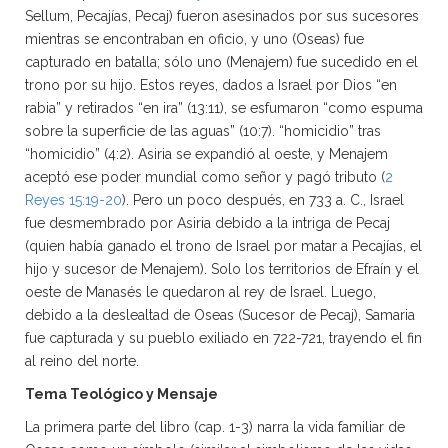
Sellum, Pecajías, Pecaj) fueron asesinados por sus sucesores
mientras se encontraban en oficio, y uno (Oseas) fue
capturado en batalla; sólo uno (Menajem) fue sucedido en el
trono por su hijo. Estos reyes, dados a Israel por Dios “en
rabia” y retirados “en ira” (13:11), se esfumaron “como espuma
sobre la superficie de las aguas” (10:7). “homicidio” tras
“homicidio” (4:2). Asiria se expandió al oeste, y Menajem
aceptó ese poder mundial como señor y pagó tributo (
2
Reyes 15:19-20
). Pero un poco después, en 733 a. C., Israel
fue desmembrado por Asiria debido a la intriga de Pecaj
(quien había ganado el trono de Israel por matar a Pecajías, el
hijo y sucesor de Menajem). Solo los territorios de Efraín y el
oeste de Manasés le quedaron al rey de Israel. Luego,
debido a la deslealtad de Oseas (Sucesor de Pecaj), Samaria
fue capturada y su pueblo exiliado en 722-721, trayendo el fin
al reino del norte.
Tema Teológico y Mensaje
La primera parte del libro (cap. 1-3) narra la vida familiar de