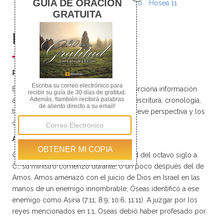
Hosea 7
Hosea 8
Hosea 9
Hosea 10
Hosea 11
Hosea 12
Hosea 13
Hosea 14
Resumen
Resumen del libro de Oseas
Este resumen del libro de Oseas proporciona información
acerca del título, los autores, fecha de escritura, cronología,
temas, teología, ideas generales, una breve perspectiva y los
capítulos del libro de Oseas.
Autor y Fecha
Oseas hijo de Beeri, profesó en la mitad del octavo siglo a.
C., su ministro comenzó durante, o un poco después del de
Amos. Amos amenazó con el juicio de Dios en Israel en las
manos de un enemigo innombrable; Óseas identificó a ese
enemigo como Asiria (7:11; 8:9; 10:6; 11:11). A juzgar por los
reyes mencionados en 1:1, Oseas debió haber profesado por