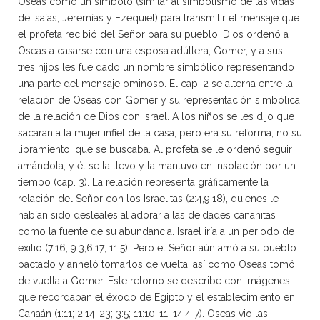
Oseas como un símbolo (similar al simbolismo de las vidas
de Isaías, Jeremías y Ezequiel) para transmitir el mensaje que
el profeta recibió del Señor para su pueblo. Dios ordenó a
Oseas a casarse con una esposa adúltera, Gomer, y a sus
tres hijos les fue dado un nombre simbólico representando
una parte del mensaje ominoso. El cap. 2 se alterna entre la
relación de Oseas con Gomer y su representación simbólica
de la relación de Dios con Israel. A los niños se les dijo que
sacaran a la mujer infiel de la casa; pero era su reforma, no su
libramiento, que se buscaba. Al profeta se le ordenó seguir
amándola, y él se la llevo y la mantuvo en insolación por un
tiempo (cap. 3). La relación representa gráficamente la
relación del Señor con los Israelitas (2:4,9,18), quienes le
habían sido desleales al adorar a las deidades cananitas
como la fuente de su abundancia. Israel iría a un periodo de
exilio (7:16; 9:3,6,17; 11:5). Pero el Señor aún amó a su pueblo
pactado y anheló tomarlos de vuelta, así como Oseas tomó
de vuelta a Gomer. Este retorno se describe con imágenes
que recordaban el éxodo de Egipto y el establecimiento en
Canaán (1:11; 2:14-23; 3:5; 11:10-11; 14:4-7). Oseas vio las