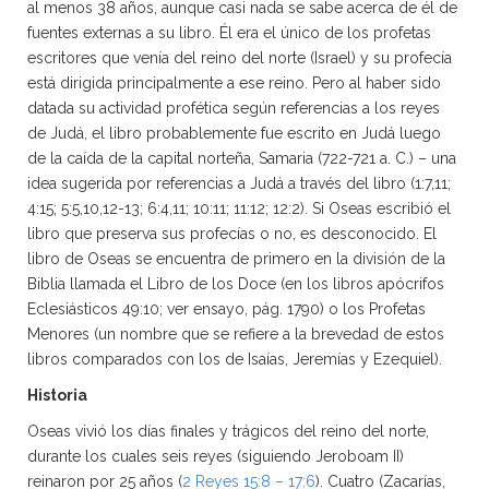
al menos 38 años, aunque casi nada se sabe acerca de él de
fuentes externas a su libro. Él era el único de los profetas
escritores que venía del reino del norte (Israel) y su profecía
está dirigida principalmente a ese reino. Pero al haber sido
datada su actividad profética según referencias a los reyes
de Judá, el libro probablemente fue escrito en Judá luego
de la caída de la capital norteña, Samaria (722-721 a. C.) – una
idea sugerida por referencias a Judá a través del libro (1:7,11;
4:15; 5:5,10,12-13; 6:4,11; 10:11; 11:12; 12:2). Si Oseas escribió el
libro que preserva sus profecías o no, es desconocido. El
libro de Oseas se encuentra de primero en la división de la
Biblia llamada el Libro de los Doce (en los libros apócrifos
Eclesiásticos 49:10; ver ensayo, pág. 1790) o los Profetas
Menores (un nombre que se refiere a la brevedad de estos
libros comparados con los de Isaías, Jeremías y Ezequiel).
Historia
Oseas vivió los días finales y trágicos del reino del norte,
durante los cuales seis reyes (siguiendo Jeroboam II)
reinaron por 25 años (
2 Reyes 15:8 – 17:6
). Cuatro (Zacarías,