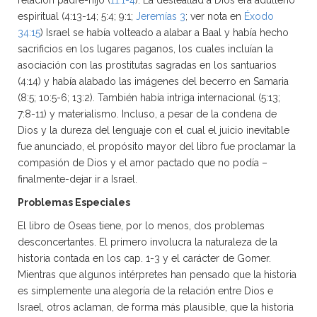
relación padre-hijo (
11:1-4
). La deslealtad a Dios era adulterio
espiritual (4:13-14; 5:4; 9:1;
Jeremías 3
; ver nota en
Éxodo
34:15
) Israel se había volteado a alabar a Baal y había hecho
sacrificios en los lugares paganos, los cuales incluían la
asociación con las prostitutas sagradas en los santuarios
(4:14) y había alabado las imágenes del becerro en Samaria
(8:5; 10:5-6; 13:2). También había intriga internacional (5:13;
7:8-11) y materialismo. Incluso, a pesar de la condena de
Dios y la dureza del lenguaje con el cual el juicio inevitable
fue anunciado, el propósito mayor del libro fue proclamar la
compasión de Dios y el amor pactado que no podía –
finalmente-dejar ir a Israel.
Problemas Especiales
El libro de Oseas tiene, por lo menos, dos problemas
desconcertantes. El primero involucra la naturaleza de la
historia contada en los cap. 1-3 y el carácter de Gomer.
Mientras que algunos intérpretes han pensado que la historia
es simplemente una alegoría de la relación entre Dios e
Israel, otros aclaman, de forma más plausible, que la historia