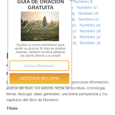
Numbers 5
Numbers 6
Numbers 7
Numbers 8
Numbers 9
Numbers 10
Numbers 11
Numbers 12
Numbers 13
Numbers 14
Numbers 15
Numbers 16
Numbers 17
Numbers 18
Numbers 19
Numbers 20
Numbers 21
Numbers 22
Numbers 23
Numbers 24
Numbers 25
Numbers 26
Numbers 27
Numbers 28
Numbers 29
Numbers 30
Numbers 31
Numbers 32
Numbers 33
Numbers 34
Numbers 35
Numbers 36
Resumen
Resumen del Libro de Números
Este resumen del libro de Números proporciona información
acerca del título, los autores, fecha de escritura, cronología,
temas, teología, ideas generales, una breve perspectiva y los
capítulos del libro de Números.
Título