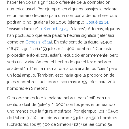
haber tenido un significado diferente de la connotación
numérica usual. Por ejemplo, en algunos pasajes la palabra
es un término técnico para una compañía de hombres que
podrían o no igualar a los 1,000 (ejemplo,
Josué 22:14
,
“división familiar”;
1 Samuel 23:23
, “clanes”) Además, algunos
han postulado que esta palabra hebrea significa “jefe” (así
como en
Génesis 36:15
). En este sentido la figura 53,400
(26:47) significaría “53 jefes más 400 hombres”. Con este
procedimiento el total estaría reducido enormemente, pero
sería una variación con el hecho de que el texto hebreo
añade el “mil” en la misma forma que añade los “cien” para
un total amplio. También, esto haría que la proporción de
jefes y hombres luchadores sea mayor. (59 jefes para 200
hombres en Simeón.)
Otra opción es leer la palabra hebrea para “mil” con un
sentido dual de “jefe” y “1,000” con los jefes enumerando
uno menos que la figura mostrada. Por ejemplo, los 46,500
de Rubén (1:20) son leídos como 45 jefes y 1,500 hombres
luchadores, los 59,300 de Simeón (1:23) se lee cómo 58