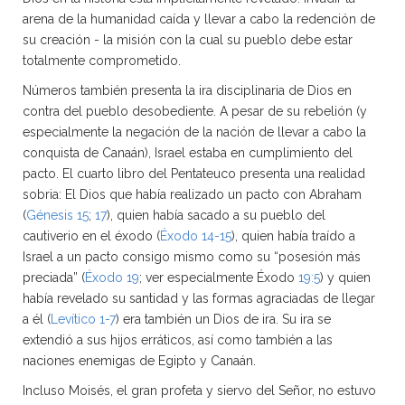
arena de la humanidad caída y llevar a cabo la redención de
su creación - la misión con la cual su pueblo debe estar
totalmente comprometido.
Números también presenta la ira disciplinaria de Dios en
contra del pueblo desobediente. A pesar de su rebelión (y
especialmente la negación de la nación de llevar a cabo la
conquista de Canaán), Israel estaba en cumplimiento del
pacto. El cuarto libro del Pentateuco presenta una realidad
sobria: El Dios que había realizado un pacto con Abraham
(
Génesis 15
;
17
), quien había sacado a su pueblo del
cautiverio en el éxodo (
Éxodo 14-15
), quien había traído a
Israel a un pacto consigo mismo como su “posesión más
preciada” (
Éxodo 19
; ver especialmente Éxodo
19:5
) y quien
había revelado su santidad y las formas agraciadas de llegar
a él (
Levítico 1-7
) era también un Dios de ira. Su ira se
extendió a sus hijos erráticos, así como también a las
naciones enemigas de Egipto y Canaán.
Incluso Moisés, el gran profeta y siervo del Señor, no estuvo