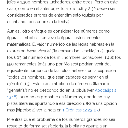
jefes y 1,300 hombres luchadores, entre otros. Pero en este
caso, como en el anterior, el total de 1:46 y 2:32 deben ser
considerados errores de entendimiento (quizás por
escribanos posteriores a la fecha).
Aun así, otro enfoque es considerar los números como
figuras simbólicas en vez de figuras estrictamente
matemáticas. El valor numérico de las letras hebreas en la
expresión
bene yisra'el
(“la comunidad israelita,” 1:2) iguala
los 603 (el número de los mil hombres luchadores, 1:46); los
550 remanentes (más uno por Moisés) podrían venir del
equivalente numérico de las letras hebreas en la expresión
“todos los hombres… que sean capaces de servir en el
ejército” (1:3). Este uso simbólico de números (llamado
“gematría”) no es desconocido en la biblia (ver
Apocalipsis
13:18
), pero no es probable en Números, donde no hay
pistas literarias apuntando a esa dirección. (Para una opción
más [hipérbola] ver la nota en
1 Crónicas 12:23-27
.)
Mientras que el problema de los números grandes no sea
resuelto de forma satisfactoria, la biblia no apunta a un