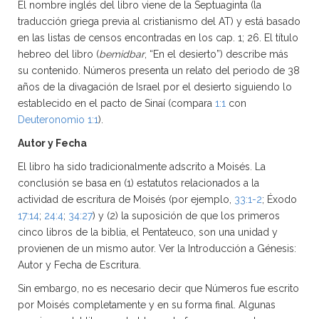
El nombre inglés del libro viene de la Septuaginta (la
traducción griega previa al cristianismo del AT) y está basado
en las listas de censos encontradas en los cap. 1; 26. El título
hebreo del libro (
bemidbar
, “En el desierto”) describe más
su contenido. Números presenta un relato del periodo de 38
años de la divagación de Israel por el desierto siguiendo lo
establecido en el pacto de Sinaí (compara
1:1
con
Deuteronomio 1:1
).
Autor y Fecha
El libro ha sido tradicionalmente adscrito a Moisés. La
conclusión se basa en (1) estatutos relacionados a la
actividad de escritura de Moisés (por ejemplo,
33:1-2
; Éxodo
17:14
;
24:4
;
34:27
) y (2) la suposición de que los primeros
cinco libros de la biblia, el Pentateuco, son una unidad y
provienen de un mismo autor. Ver la Introducción a Génesis:
Autor y Fecha de Escritura.
Sin embargo, no es necesario decir que Números fue escrito
por Moisés completamente y en su forma final. Algunas