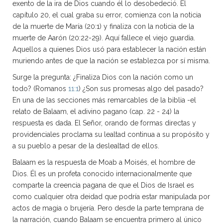
exento de la ira de Dios cuando él lo desobedeció. El
capítulo 20, el cual graba su error, comienza con la noticia
de la muerte de María (20:1) y finaliza con la noticia de la
muerte de Aarón (20:22-29). Aquí fallece el viejo guardia.
Aquellos a quienes Dios usó para establecer la nación están
muriendo antes de que la nación se establezca por sí misma.
Surge la pregunta: ¿Finaliza Dios con la nación como un
todo? (Romanos
11:1
) ¿Son sus promesas algo del pasado?
En una de las secciones más remarcables de la biblia -el
relato de Balaam, el adivino pagano (cap. 22 - 24) la
respuesta es dada. El Señor, orando de formas directas y
providenciales proclama su lealtad continua a su propósito y
a su pueblo a pesar de la deslealtad de ellos.
Balaam es la respuesta de Moab a Moisés, el hombre de
Dios. Él es un profeta conocido internacionalmente que
comparte la creencia pagana de que el Dios de Israel es
como cualquier otra deidad que podría estar manipulada por
actos de magia o brujería. Pero desde la parte temprana de
la narración, cuando Balaam se encuentra primero al único