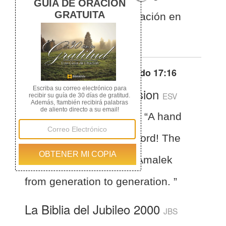
contra Amalec de generación en
generación.
Otras traducciones de
Éxodo 17:16
English Standard Version
ESV
Exodus 17:16
saying, “A hand
upon the throne of the Lord! The
Lord will have war with Amalek
from generation to generation. ”
La Biblia del Jubileo 2000
JBS