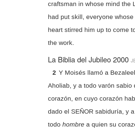
craftsman in whose mind the 
had put skill, everyone whose
heart stirred him up to come t
the work.
La Biblia del Jubileo 2000
J
2
Y Moisés llamó a Bezaleel
Aholiab, y a todo varón sabio
corazón, en cuyo corazón hab
dado el SEÑOR sabiduría, y a
todo
hombre
a quien su cora