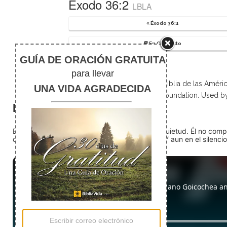
Éxodo 36:2
LBLA
Éxodo 36:1
En Contexto
Scripture taken from La Biblia de las Amé
Foundation. Used b
El silencio
En medio del ruido, Dios nos encuentra en la quietud. Él no com
detente (quédate quieto) Dios está presente. Y aun en el silencio,