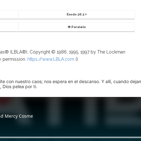
Éxodo 36:3
Paralelo
ricas® (LBLA®), Copyright © 1986, 1995, 1997 by The Lockman
y permission.
https://www.LBLA.com
(
)
pite con nuestro caos; nos espera en el descanso. Y allí, cuando dej
 Dios pelea por ti.