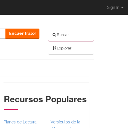
Sign In
Encuéntralo!
Buscar
Explorar
Recursos Populares
}}
sFull.Toggle }}
._BibleBreadcrumbsFull.Toggle }}
 Shared.Navigation._BibleBreadcrumbsFull.Toggle }}
Planes de Lectura
Versículos de la