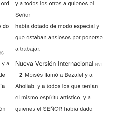
Lord
y a todos los otros a quienes el
Señor
o do
había dotado de modo especial y
que estaban ansiosos por ponerse
a trabajar.
BS
Nueva Versión Internacional
 y a
NVI
 de
2
Moisés llamó a Bezalel y a
ía
Aholiab, y a todos los que tenían
el mismo espíritu artístico, y a
zón
quienes el SEÑOR había dado