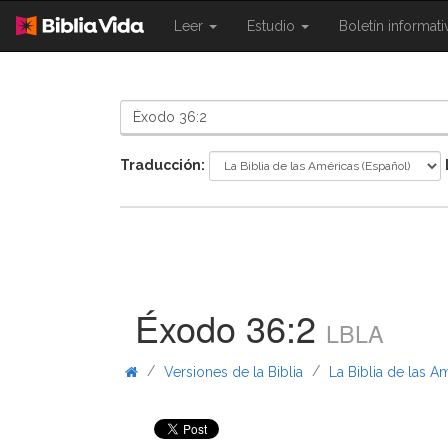
{{
{{
Leer
Estudio
Boletín informat
Shared.Navigation.SiteNavigation.To
Shared.Navigation.Sit
}}
}}
Traducción:
Éxodo 36:2
LBLA
/
/
Versiones de la Biblia
La Biblia de las A