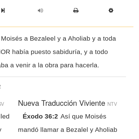
l Chapter
Chapter
Next Book
Scriptur
Moisés a Bezaleel y a Aholiab y a toda
OR había puesto sabiduría, y a todo
ba a venir a la obra para hacerla.
2
Nueva Traducción Viviente
SV
NTV
led
Éxodo 36:2
Así que Moisés
y
mandó llamar a Bezalel y Aholiab