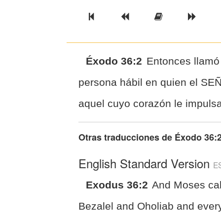
Previous Book
Previous Chapter
Read the Ful
Next 
Éxodo 36:2
Entonces llamó 
persona hábil en quien el SEÑ
aquel cuyo corazón le impulsa
Otras traducciones de
Éxodo 36:
English Standard Version
E
Exodus 36:2
And Moses cal
Bezalel and Oholiab and ever