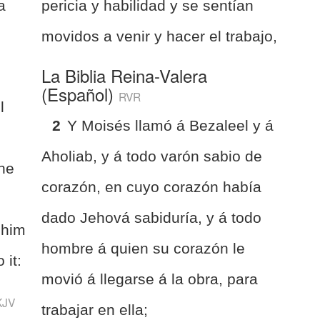
a
pericia y habilidad y se sentían
movidos a venir y hacer el trabajo,
La Biblia Reina-Valera
(Español)
RVR
l
2
Y Moisés llamó á Bezaleel y á
Aholiab, y á todo varón sabio de
the
corazón, en cuyo corazón había
dado Jehová sabiduría, y á todo
 him
hombre á quien su corazón le
 it:
movió á llegarse á la obra, para
KJV
trabajar en ella;