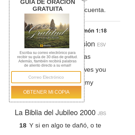
debe algo, cárgalo a mi cuenta.
Otras traducciones de
Filemón 1:18
English Standard Version
ESV
Philemon 1:18
If he has
wronged you at all, or owes you
anything, charge that to my
account.
La Biblia del Jubileo 2000
JBS
18
Y si en algo te dañó, o te