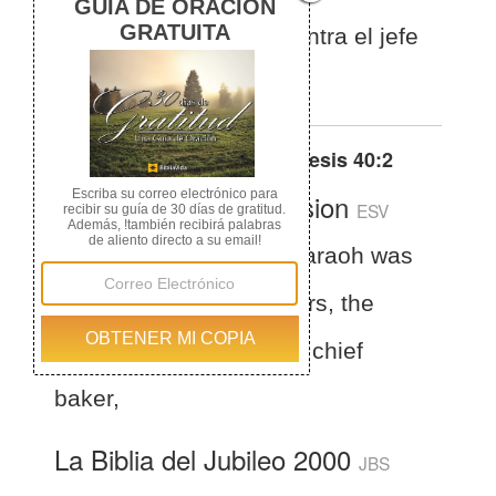
jefe de los coperos y contra el jefe
de los panaderos.
Otras traducciones de
Génesis 40:2
English Standard Version
ESV
Genesis 40:2
And Pharaoh was
angry with his two officers, the
chief cupbearer and the chief
baker,
La Biblia del Jubileo 2000
JBS