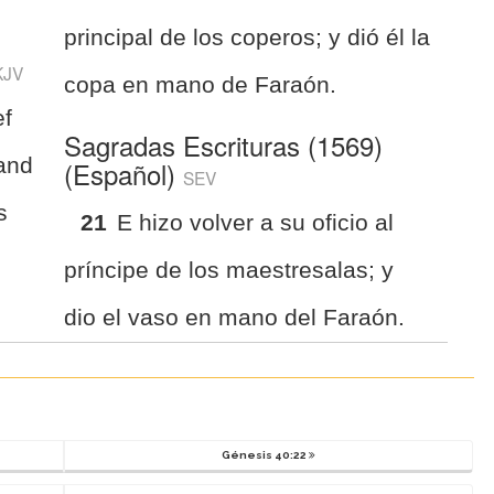
principal de los coperos; y dió él la
KJV
copa en mano de Faraón.
ef
Sagradas Escrituras (1569)
 and
(Español)
SEV
s
21
E hizo volver a su oficio al
príncipe de los maestresalas; y
dio el vaso en mano del Faraón.
Génesis 40:22