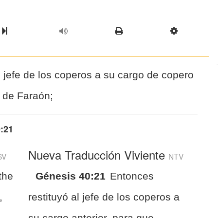
l Chapter
Chapter
Next Book
Scriptur
l jefe de los coperos a su cargo de copero
 de Faraón;
:21
Nueva Traducción Viviente
SV
NTV
the
Génesis 40:21
Entonces
,
restituyó al jefe de los coperos a
su cargo anterior, para que