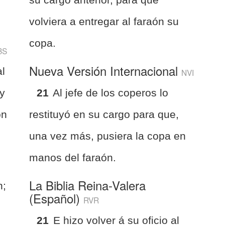
volviera a entregar al faraón su
copa.
BS
Nueva Versión Internacional
al
NVI
 y
21
Al jefe de los coperos lo
ón
restituyó en su cargo para que,
una vez más, pusiera la copa en
manos del faraón.
La Biblia Reina-Valera
n;
(Español)
RVR
21
E hizo volver á su oficio al