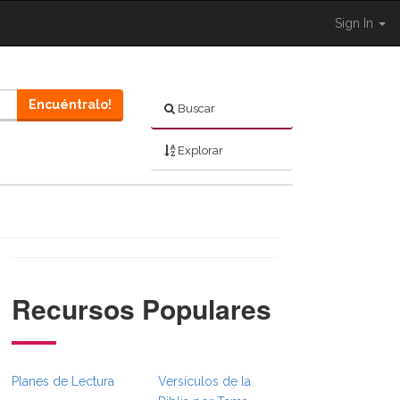
Sign In
Encuéntralo!
Buscar
Explorar
Recursos Populares
}}
mbsFull.Toggle }}
ion._BibleBreadcrumbsFull.Toggle }}
Planes de Lectura
Versículos de la