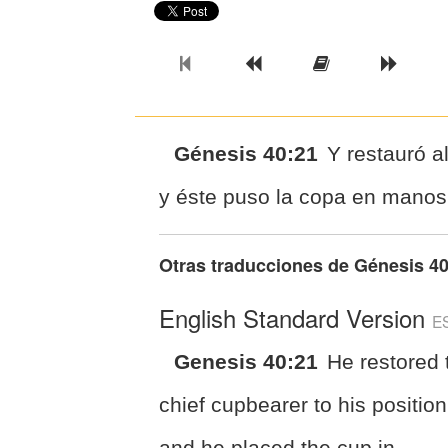
Previous Book
Previous Chapter
Read the Ful
Next 
Génesis 40:21
Y restauró a
y éste puso la copa en manos
Otras traducciones de
Génesis 40
English Standard Version
E
Genesis 40:21
He restored 
chief cupbearer to his position
and he placed the cup in