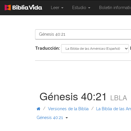
{{
{{
Leer
Estudio
Boletín informat
Shared.Navigation.SiteNavigation.To
Shared.Navigation.Sit
}}
}}
Traducción:
Génesis 40:21
LBLA
/
/
Versiones de la Biblia
La Biblia de las A
{{ Shared.Navigation._BibleBreadc
Génesis 40:21