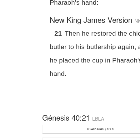
Pharaoh's hand:
New King James Version
N
21
Then he restored the chi
butler to his butlership again,
he placed the cup in Pharaoh'
hand.
Génesis 40:21
LBLA
Génesis 40:20