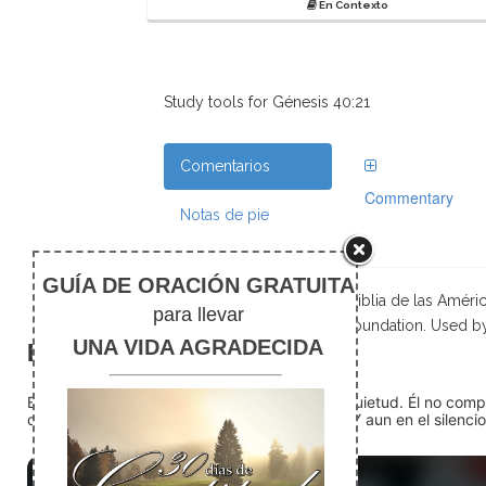
En Contexto
Study tools for Génesis 40:21
Comentarios
Commentary
Notas de pie
Scripture taken from La Biblia de las Amé
Foundation. Used b
El silencio
En medio del ruido, Dios nos encuentra en la quietud. Él no com
detente (quédate quieto) Dios está presente. Y aun en el silencio,