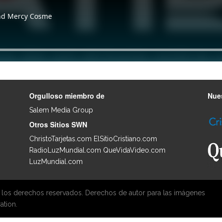
Orgulloso miembro de
Nues
Salem Media Group
.
Otros Sitios SWN
ChristoTarjetas.com
ElSitioCristiano.com
RadioLuzMundial.com
QueVidaVideo.com
LuzMundial.com
 los derechos reservados. Derechos de autor para las imágenes
ation.