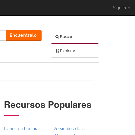
Sign In
Encuéntralo!
Buscar
Explorar
Recursos Populares
}}
mbsFull.Toggle }}
n._BibleBreadcrumbsFull.Toggle }}
Planes de Lectura
Versículos de la