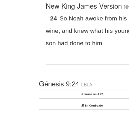
New King James Version
N
24
So Noah awoke from his
wine, and knew what his youn
son had done to him.
Génesis 9:24
LBLA
Génesis 9:23
En Contexto