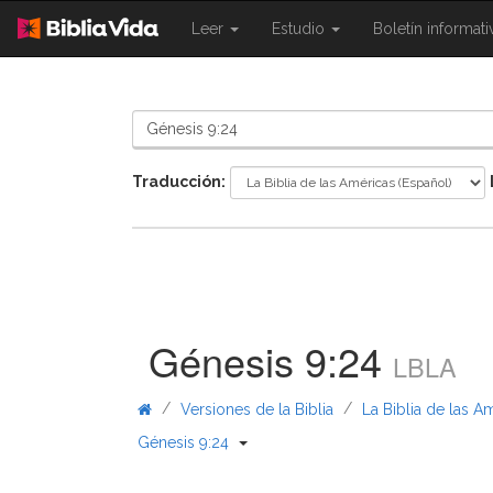
{{
{{
Leer
Estudio
Boletín informat
Shared.Navigation.SiteNavigation.To
Shared.Navigation.Sit
}}
}}
Traducción:
Génesis 9:24
LBLA
/
/
Versiones de la Biblia
La Biblia de las A
{{ Shared.Navigation._BibleBreadcr
Génesis 9:24