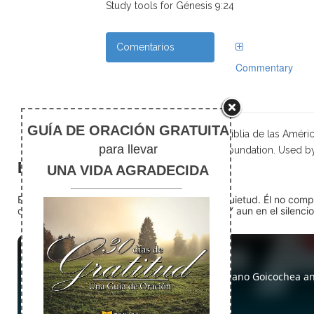
Study tools for Génesis 9:24
Comentarios
Commentary
Scripture taken from La Biblia de las Amé
Foundation. Used b
El silencio
En medio del ruido, Dios nos encuentra en la quietud. Él no com
detente (quédate quieto) Dios está presente. Y aun en el silencio,