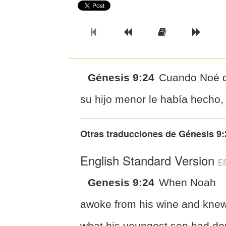
Previous Book
Previous Chapter
Read the Ful
Next 
Génesis 9:24
Cuando Noé d
su hijo menor le había hecho,
Otras traducciones de
Génesis 9:
English Standard Version
E
Genesis 9:24
When Noah
awoke from his wine and kne
what his youngest son had d