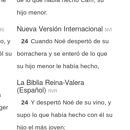
hijo menor.
Nueva Versión Internacional
BS
NVI
o, y
24
Cuando Noé despertó de su
él su
borrachera y se enteró de lo que
su hijo menor le había hecho,
La Biblia Reina-Valera
(Español)
RVR
s
24
Y despertó Noé de su vino, y
ger
supo lo que había hecho con él su
hijo el más joven;