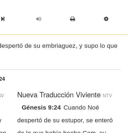
l Chapter
Chapter
Next Book
Scriptur
espertó de su embriaguez, y supo lo que
24
Nueva Traducción Viviente
SV
NTV
Génesis 9:24
Cuando Noé
w
despertó de su estupor, se enteró
one
de lo que había hecho Cam, su