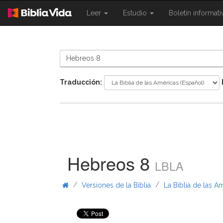
{{
{{
Leer
Estudio
Boletín informat
Shared.Navigation.SiteNavigation.To
Shared.Navigation.Sit
}}
}}
Traducción:
Hebreos 8
LBLA
/
/
Versiones de la Biblia
La Biblia de las A