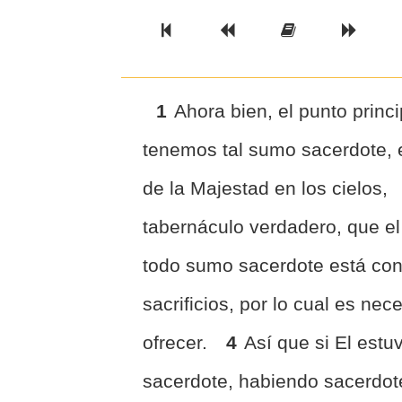
Previous Book
Previous Chapter
Read the Ful
Next 
1
Ahora bien, el punto princ
tenemos tal sumo sacerdote, el
de la Majestad en los cielos,
tabernáculo verdadero, que el
todo sumo sacerdote está cons
sacrificios, por lo cual es ne
ofrecer.
4
Así que si El estuv
sacerdote, habiendo sacerdot