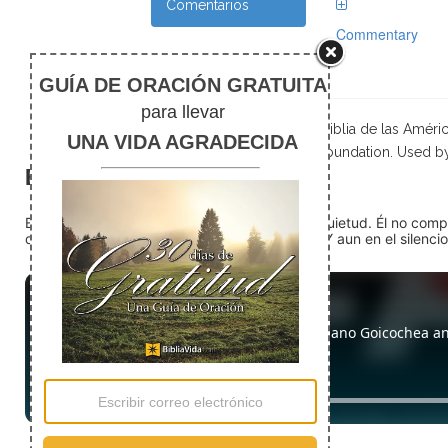
Comentarios
Commentary
Scripture taken from La Biblia de las Amé
Foundation. Used b
El silencio
En medio del ruido, Dios nos encuentra en la quietud. Él no com
detente (quédate quieto) Dios está presente. Y aun en el silencio,