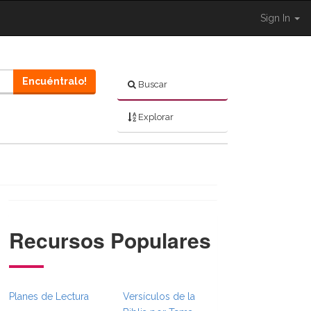
Sign In
Encuéntralo!
Buscar
Explorar
Recursos Populares
}}
umbsFull.Toggle }}
ion._BibleBreadcrumbsFull.Toggle }}
Planes de Lectura
Versículos de la