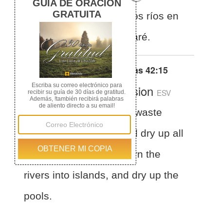
vegetación; convertiré los ríos en
islas, y las lagunas secaré.
Otras traducciones de
Isaías 42:15
English Standard Version
ESV
Isaiah 42:15
I will lay waste
mountains and hills, and dry up all
their vegetation; I will turn the
rivers into islands, and dry up the
pools.