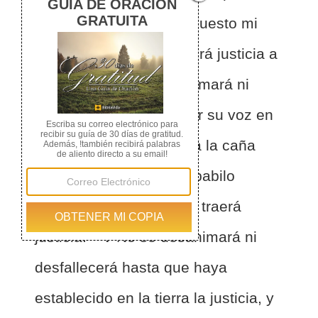
alma se complace. He puesto mi
Espíritu sobre El; El traerá justicia a
las naciones.
2
No clamará ni
alzará su voz, ni hará oír su voz en
la calle.
3
No quebrará la caña
cascada, ni apagará el pabilo
mortecino; con fidelidad traerá
justicia.
4
No se desanimará ni
desfallecerá hasta que haya
establecido en la tierra la justicia, y