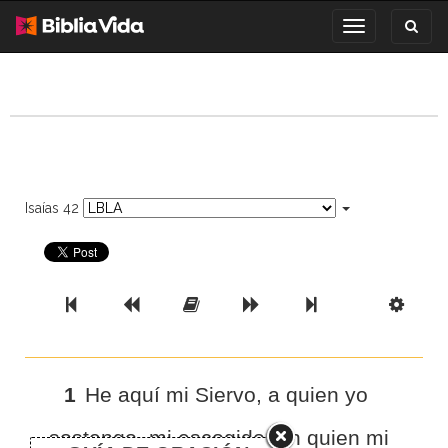
Toggl
Toggle
search
navigation
Isaías 42
Previous Book
Previous Chapter
Read the Full Chapter
Next Chapter
Next Book
Scri
1
He aquí mi Siervo, a quien yo
sostengo, mi escogido, en quien mi