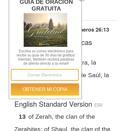
de los saulitas
Otras traducciones de
Números 26:13
La Biblia de las Américas
(Español)
BLA
Números 26:13
de Zera, la
familia de los zeraítas; de Saúl, la
familia de los saulitas.
English Standard Version
ESV
13
of Zerah, the clan of the
Zerahites; of Shaul, the clan of the