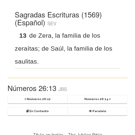
Sagradas Escrituras (1569)
(Español)
SEV
13
de Zera, la familia de los
zeraítas; de Saúl, la familia de los
saulitas.
Números 26:13
JBS
Números 26:12
Números 26:14
En Contexto
Paralelo
Título en Inglés – The Jubilee Bible