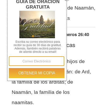
la familia de los arditas; de Naamán,
la familia de los naamitas
Otras traducciones de
Números 26:40
La Biblia de las Américas
(Español)
BLA
Números 26:40
Y los hijos de
Bela fueron Ard y Naamán: de Ard,
la familia de los arditas; de
Naamán, la familia de los
naamitas.