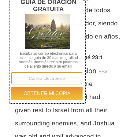
SEÑOR reposo a Israel de todos
sus enemigos de alrededor, siendo
Josué ya viejo y avanzado en años,
Otras traducciones de
Josué 23:1
English Standard Version
ESV
Joshua 23:1
A long time
afterward, when the Lord had
given rest to Israel from all their
surrounding enemies, and Joshua
was old and well advanced in