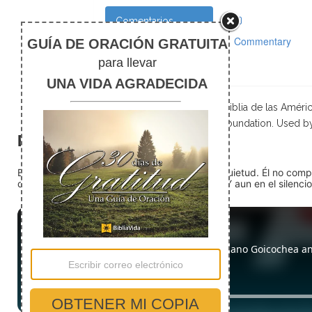
Comentarios
Commentary
Scripture taken from La Biblia de las Amé
Foundation. Used b
El silencio
En medio del ruido, Dios nos encuentra en la quietud. Él no com
detente (quédate quieto) Dios está presente. Y aun en el silencio,