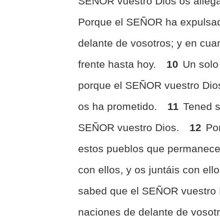
SEÑOR vuestro Dios os allega
Porque el SEÑOR ha expulsad
delante de vosotros; y en cua
frente hasta hoy.
10
Un solo
porque el SEÑOR vuestro Dios
os ha prometido.
11
Tened s
SEÑOR vuestro Dios.
12
Por
estos pueblos que permanecen
con ellos, y os juntáis con ell
sabed que el SEÑOR vuestro 
naciones de delante de vosot