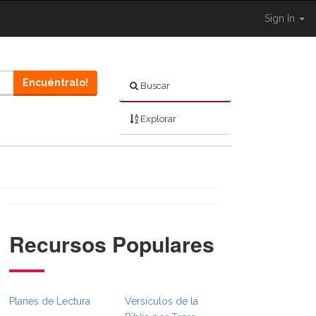
Sign In
Encuéntralo!
Buscar
Explorar
Recursos Populares
}}
sFull.Toggle }}
_BibleBreadcrumbsFull.Toggle }}
Planes de Lectura
Versículos de la