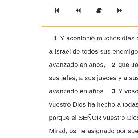
Previous Book
Previous Chapter
Read the Ful
Next 
1
Y aconteció muchos días
a Israel de todos sus enemigo
avanzado en años,
2
que Jo
sus jefes, a sus jueces y a sus 
avanzado en años.
3
Y voso
vuestro Dios ha hecho a toda
porque el SEÑOR vuestro Dios
Mirad, os he asignado por sue