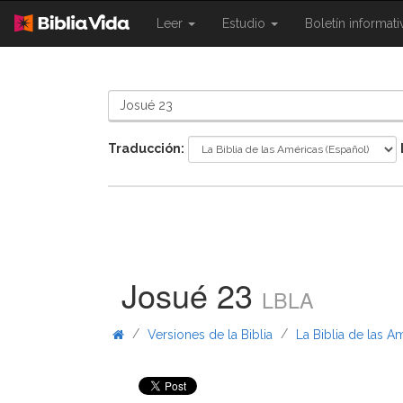
{{
{{
Leer
Estudio
Boletín informat
Shared.Navigation.SiteNavigation.To
Shared.Navigation.Sit
}}
}}
Traducción:
Josué 23
LBLA
/
/
Versiones de la Biblia
La Biblia de las A