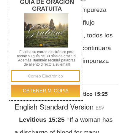
no en el período de su impureza
menstrual, o si tiene un flujo
después de ese período, todos los
días de su flujo impuro continuará
como en los días de su impureza
menstrual; es inmunda.
Otras traducciones de
Levítico 15:25
English Standard Version
ESV
Leviticus 15:25
“If a woman has
a discharge of blood for many