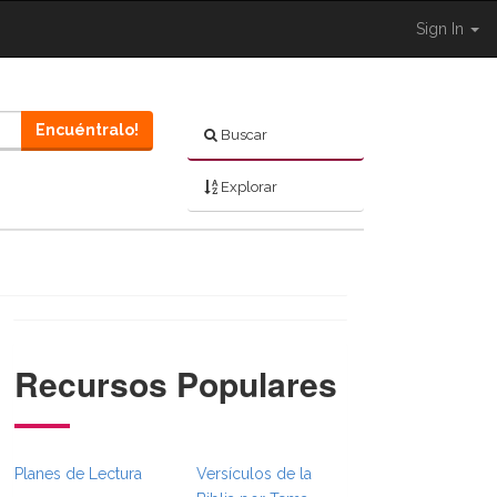
Sign In
Encuéntralo!
Buscar
Explorar
Recursos Populares
}}
mbsFull.Toggle }}
on._BibleBreadcrumbsFull.Toggle }}
Planes de Lectura
Versículos de la