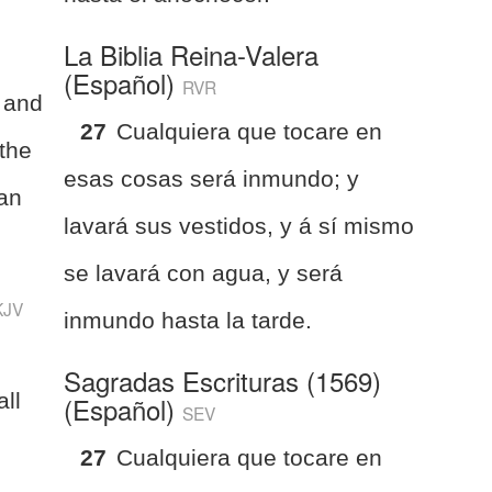
La Biblia Reina-Valera
(Español)
RVR
, and
27
Cualquiera que tocare en
athe
esas cosas será inmundo; y
ean
lavará sus vestidos, y á sí mismo
se lavará con agua, y será
KJV
inmundo hasta la tarde.
Sagradas Escrituras (1569)
all
(Español)
SEV
27
Cualquiera que tocare en