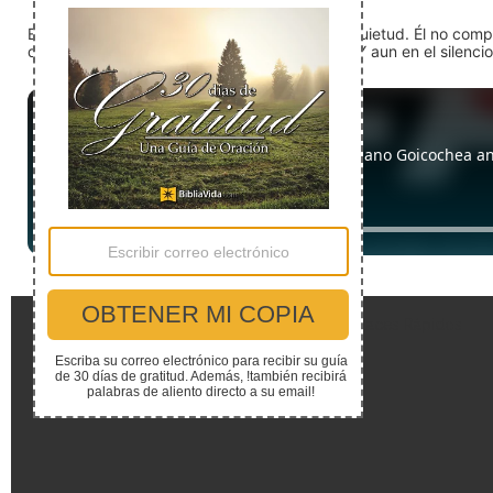
En medio del ruido, Dios nos encuentra en la quietud. Él no com
detente (quédate quieto) Dios está presente. Y aun en el silencio,
Enlaces Rápidos