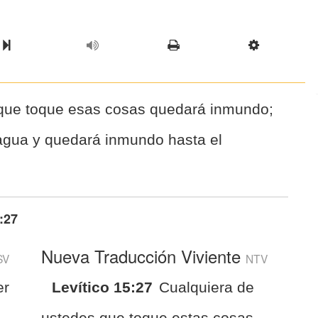
l Chapter
Chapter
Next Book
Scriptur
 que toque esas cosas quedará inmundo;
 agua y quedará inmundo hasta el
:27
Nueva Traducción Viviente
SV
NTV
er
Levítico 15:27
Cualquiera de
ustedes que toque estas cosas