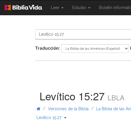
{{
{{
Leer
Estudio
Boletín informat
Shared.Navigation.SiteNavigation.To
Shared.Navigation.Sit
}}
}}
Traducción:
Levítico 15:27
LBLA
/
/
Versiones de la Biblia
La Biblia de las A
{{ Shared.Navigation._BibleBreadcr
Levítico 15:27