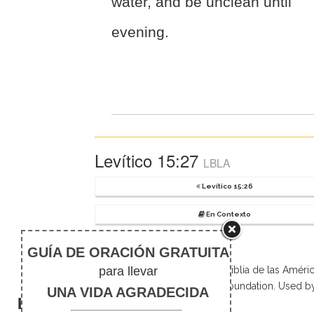
water, and be unclean until
evening.
Levítico 15:27
LBLA
Levítico 15:26
En Contexto
Scripture taken from La Biblia de las Amé
Foundation. Used b
El silencio