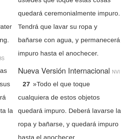
quedará ceremonialmente impuro.
ater
Tendrá que lavar su ropa y
ing.
bañarse con agua, y permanecerá
impuro hasta el anochecer.
BS
Nueva Versión Internacional
sas
NVI
 sus
27
»Todo el que toque
rá
cualquiera de estos objetos
ta la
quedará impuro. Deberá lavarse la
ropa y bañarse, y quedará impuro
hasta el anochecer.