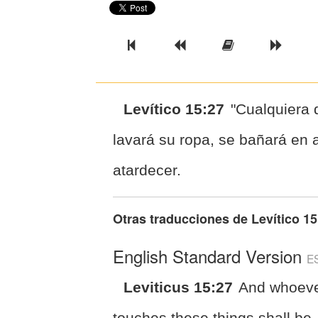
Previous Book
Previous Chapter
Read the Ful
Next 
Levítico 15:27
"Cualquiera
lavará su ropa, se bañará en
atardecer.
Otras traducciones de
Levítico 15
English Standard Version
E
Leviticus 15:27
And whoev
touches these things shall be