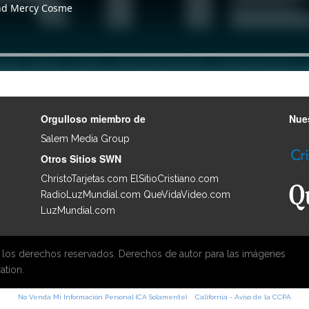
Orgulloso miembro de
Nues
Salem Media Group
.
Otros Sitios SWN
ChristoTarjetas.com
ElSitioCristiano.com
RadioLuzMundial.com
QueVidaVideo.com
LuzMundial.com
 los derechos reservados. Derechos de autor para las imágenes
ation.
No Venda Mi Información Personal (CA Solamente)
California - Aviso de la CCPA