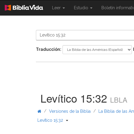
{{
{{
Leer
Estudio
Boletín informat
Shared.Navigation.SiteNavigation.To
Shared.Navigation.Sit
}}
}}
Traducción:
Levítico 15:32
LBLA
/
/
Versiones de la Biblia
La Biblia de las A
{{ Shared.Navigation._BibleBreadc
Levítico 15:32