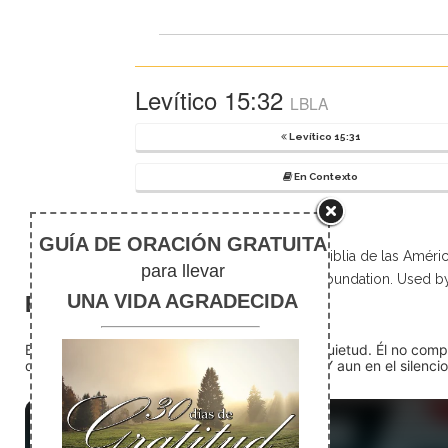
Levítico 15:32
LBLA
Levítico 15:31
En Contexto
Scripture taken from La Biblia de las Amé
Foundation. Used b
El silencio
En medio del ruido, Dios nos encuentra en la quietud. Él no com
detente (quédate quieto) Dios está presente. Y aun en el silencio,