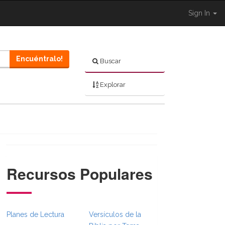
Sign In
Encuéntralo!
Buscar
Explorar
Recursos Populares
}}
mbsFull.Toggle }}
on._BibleBreadcrumbsFull.Toggle }}
Planes de Lectura
Versículos de la