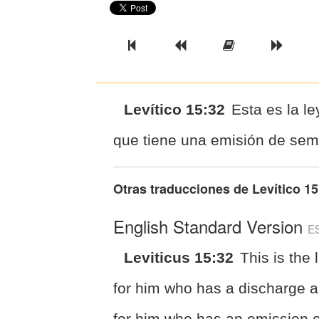
Previous Book
Previous Chapter
Read the Ful
Next 
Levítico 15:32
Esta es la le
que tiene una emisión de sem
Otras traducciones de
Levítico 15
English Standard Version
E
Leviticus 15:32
This is the 
for him who has a discharge 
for him who has an emission o