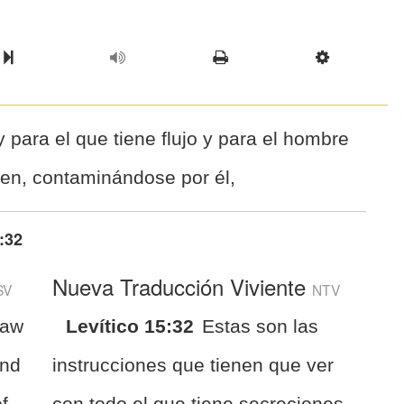
l Chapter
Chapter
Next Book
Scriptur
y para el que tiene flujo y para el hombre
en, contaminándose por él,
:32
Nueva Traducción Viviente
SV
NTV
law
Levítico 15:32
Estas son las
and
instrucciones que tienen que ver
f
con todo el que tiene secreciones