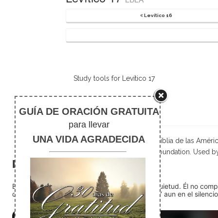
Levítico 16
Study tools for Levítico 17
Notas de pie
Scripture taken from La Biblia de las Amé
Foundation. Used b
El silencio
En medio del ruido, Dios nos encuentra en la quietud. Él no com
detente (quédate quieto) Dios está presente. Y aun en el silencio,