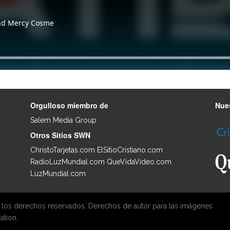
Orgulloso miembro de
Nues
Salem Media Group
.
Otros Sitios SWN
ChristoTarjetas.com
ElSitioCristiano.com
RadioLuzMundial.com
QueVidaVideo.com
LuzMundial.com
 los derechos reservados. Derechos de autor para las imágenes
ation.