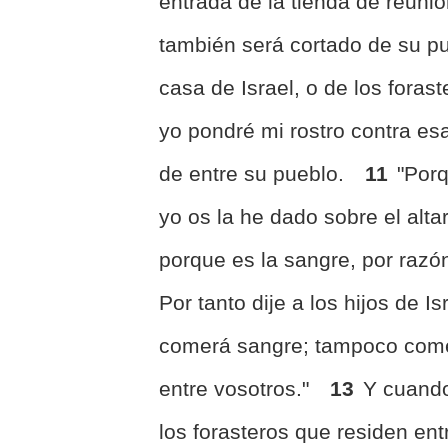
entrada de la tienda de reun
también será cortado de su p
casa de Israel, o de los foras
yo pondré mi rostro contra es
de entre su pueblo.
11
"Porq
yo os la he dado sobre el alta
porque es la sangre, por razón
Por tanto dije a los hijos de 
comerá sangre; tampoco comer
entre vosotros."
13
Y cuando
los forasteros que residen ent