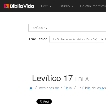
{{
{{
Leer
Estudio
Boletín informat
Shared.Navigation.SiteNavigation.To
Shared.Navigation.Sit
}}
}}
Traducción:
Levítico 17
LBLA
/
/
Versiones de la Biblia
La Biblia de las A