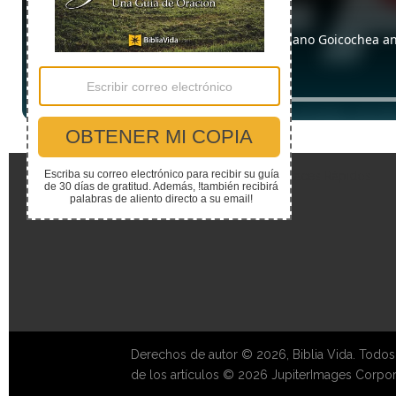
Enlaces Rápidos
Derechos de autor © 2026, Biblia Vida. Todos
de los artículos © 2026 JupiterImages Corpor