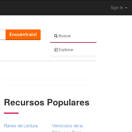
Sign In
Encuéntralo!
Buscar
Explorar
Recursos Populares
}}
mbsFull.Toggle }}
on._BibleBreadcrumbsFull.Toggle }}
Planes de Lectura
Versículos de la