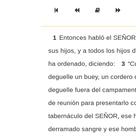
Previous Book
Previous Chapter
Read the Ful
Next 
1
Entonces habló el SEÑOR 
sus hijos, y a todos los hijos 
ha ordenado, diciendo:
3
"C
deguelle un buey, un cordero 
deguelle fuera del campamen
de reunión para presentarlo 
tabernáculo del SEÑOR, ese h
derramado sangre y ese hombr