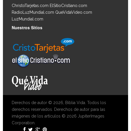
ChristoTarjetas.com
ElSitioCristiano.com
RadioLuzMundial.com
QueVidaVideo.com
LuzMundial.com
Nuestros Sitios
Derechos de autor © 2026, Biblia Vida. Todos los
derechos reservados. Derechos de autor para las
imágenes de los artículos © 2026 JupiterImages
Corporation.