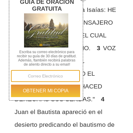
está escrito en el profeta Isaías: HE
AQUI, YO ENVIO MI MENSAJERO
DELANTE DE TU FAZ, EL CUAL
PREPARARA TU CAMINO.
3
VOZ
DEL QUE CLAMA EN EL
DESIERTO: "PREPARAD EL
CAMINO DEL SEÑOR, HACED
DERECHAS SUS SENDAS."
4
Juan el Bautista apareció en el
desierto predicando el bautismo de