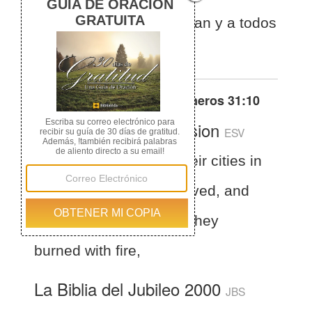
ciudades donde habitaban y a todos
sus campamentos.
Otras traducciones de
Números 31:10
English Standard Version
ESV
Numbers 31:10
All their cities in
the places where they lived, and
all their encampments, they
burned with fire,
La Biblia del Jubileo 2000
JBS