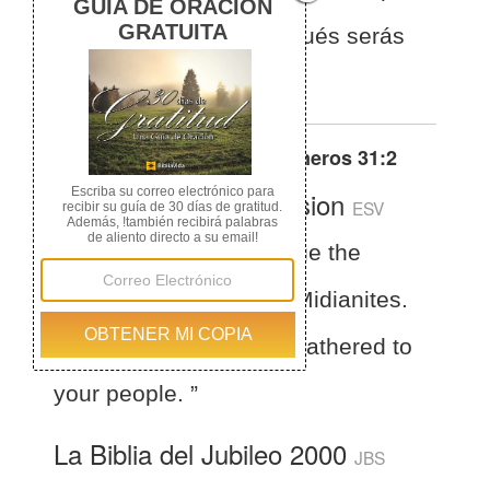
los hijos de Israel; después serás
reunido a tu pueblo.
Otras traducciones de
Números 31:2
English Standard Version
ESV
Numbers 31:2
“Avenge the
people of Israel on the Midianites.
Afterward you shall be gathered to
your people. ”
La Biblia del Jubileo 2000
JBS