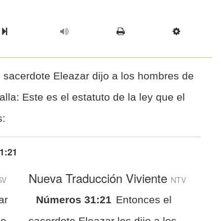
l Chapter
Chapter
Next Book
Scriptur
 sacerdote Eleazar dijo a los hombres de
lla: Este es el estatuto de la ley que el
s:
1:21
Nueva Traducción Viviente
SV
NTV
ar
Números 31:21
Entonces el
he
sacerdote Eleazar les dijo a los