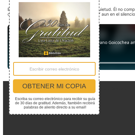
En medio del ruido, Dios nos encuentra en la quietud. Él no com
detente (quédate quieto) Dios está presente. Y aun en el silencio,
Enlaces Rápidos