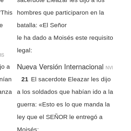
“This
hombres que participaron en la
he
batalla: «El Señor
le ha dado a Moisés este requisito
legal:
BS
Nueva Versión Internacional
jo a
NVI
nían
21
El sacerdote Eleazar les dijo
nanza
a los soldados que habían ido a la
guerra: «Esto es lo que manda la
ley que el SEÑOR le entregó a
Moisés: