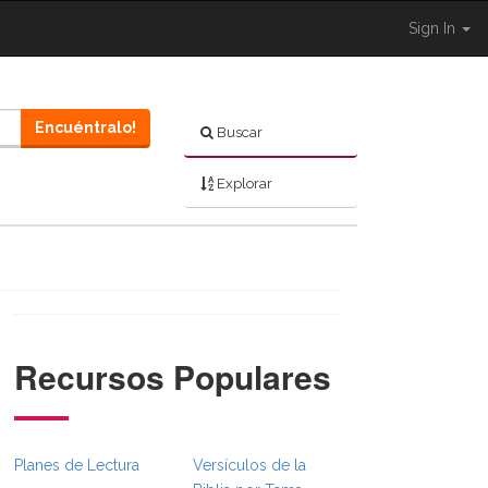
Sign In
Encuéntralo!
Buscar
Explorar
Recursos Populares
}}
umbsFull.Toggle }}
ation._BibleBreadcrumbsFull.Toggle }}
Planes de Lectura
Versículos de la