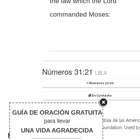
the law which the Lord
commanded Moses:
Números 31:21
LBLA
Números 31:20
En Contexto
Scripture taken from La Biblia de las Amé
Foundation. Used b
El silencio