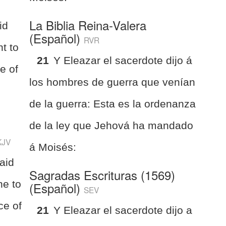
La Biblia Reina-Valera
id
(Español)
RVR
t to
21
Y Eleazar el sacerdote dijo á
ce of
los hombres de guerra que venían
de la guerra: Esta es la ordenanza
de la ley que Jehová ha mandado
KJV
á Moisés:
aid
Sagradas Escrituras (1569)
ne to
(Español)
SEV
ce of
21
Y Eleazar el sacerdote dijo a