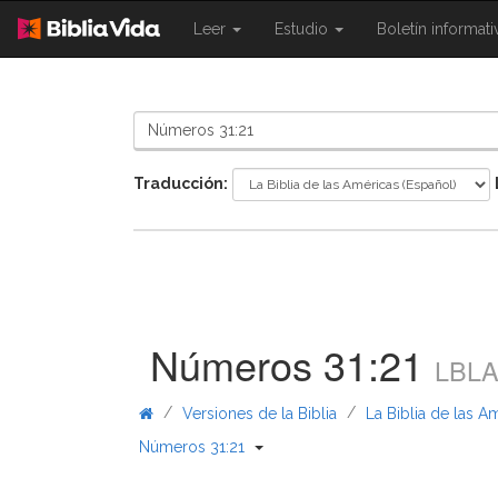
{{
{{
Leer
Estudio
Boletín informat
Shared.Navigation.SiteNavigation.To
Shared.Navigation.Sit
}}
}}
Traducción:
Números 31:21
LBL
/
/
Versiones de la Biblia
La Biblia de las A
{{ Shared.Navigation._BibleBread
Números 31:21