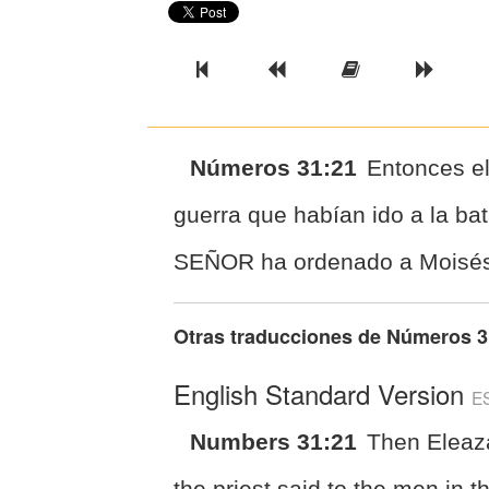
Previous Book
Previous Chapter
Read the Ful
Next 
Números 31:21
Entonces el
guerra que habían ido a la bata
SEÑOR ha ordenado a Moisé
Otras traducciones de
Números 3
English Standard Version
E
Numbers 31:21
Then Eleaz
the priest said to the men in t