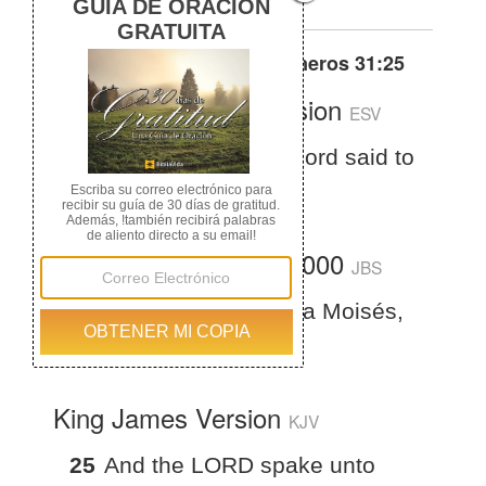
Otras traducciones de
Números 31:25
English Standard Version
ESV
Numbers 31:25
The Lord said to
Moses,
La Biblia del Jubileo 2000
JBS
25
Y el SEÑOR habló a Moisés,
diciendo
King James Version
KJV
25
And the LORD spake unto