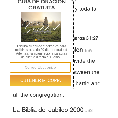
que salieron a la batalla y toda la
congregación.
Otras traducciones de
Números 31:27
English Standard Version
ESV
Numbers 31:27
and divide the
plunder into two parts between the
warriors who went out to battle and
all the congregation.
La Biblia del Jubileo 2000
JBS