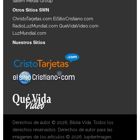
Salem Media Group
.
Otros Sitios SWN
ChristoTarjetas.com
ElSitioCristiano.com
RadioLuzMundial.com
QueVidaVideo.com
LuzMundial.com
Nuestros Sitios
Derechos de autor © 2026, Biblia Vida. Todos los
derechos reservados. Derechos de autor para las
imágenes de los artículos © 2026 JupiterImages